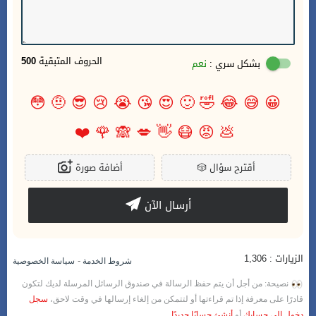
الحروف المتبقية
500
بشكل سري :
نعم
😳
🤨
😎
😢
😭
😘
😍
🙂
🤣
😂
😅
😀
❤️
🌹
🙈
💋
👋
😷
😡
💩
أقترح سؤال
🎲
أضافة صورة
أرسال الآن
الزيارات : 1,306
-
شروط الخدمة
سياسة الخصوصية
نصيحة: من أجل أن يتم حفظ الرسالة في صندوق الرسائل المرسلة لديك لتكون
قادرًا على معرفة إذا تم قراءتها أو لتتمكن من إلغاء إرسالها في وقت لاحق،
سجل
دخول إلى حسابك
أو
أنشئ حسابًا جديدًا
.