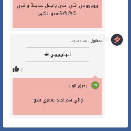
يرووووحي انتي احلى واجمل صديقة والنبي
😍😘😘😘فدوا لكلبج
مجهول :
منذ 4 سنوات
احبكييييييي 😂
0
رحيق الورد :
واني هم احبج يعمري فدوا