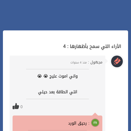
4 : الأراء التي سمح بأظهارها
مجهول :
منذ 4 سنوات
واني اموت عليج 😭 😭
انتي الطاقة بعد حيلي
0
رحيق الورد :