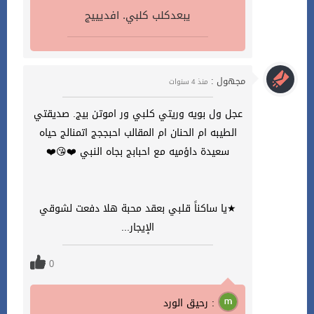
يبعدكلب كلبي. افديييج
مجهول :
منذ 4 سنوات
عجل ول بويه وريتي كلبي ور اموتن بيج. صديقتي
الطيبه ام الحنان ام المقالب احبججج اتمنالج حياه
سعيدة داؤميه مع احبابج بجاه النبي ❤️😘❤️
★يا ساكناً قلبي بعقد محبة هلا دفعت لشوقي
الإيجار...
0
رحيق الورد :