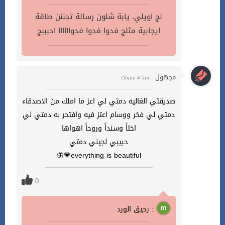
لج اويلي. يابة شلون رسالة تجننن طاقة
ايجابية مثلج فدوا فدوا فدواااااا احبببج
مجهول :
منذ 4 سنوات
صديقتي الغاليه دمتي لي اعز ما املك من الاصدقاء
دمتي لي فخر ووسام اعتز فيه وافتحر به دمتي لي
اختاً وسنداً وروحاً اهواها
حبيبي لجيني دمتي
everything is beautiful💗🦋
0
رحيق الورد :