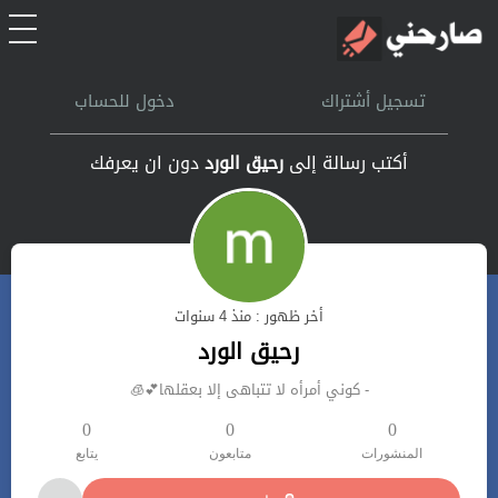
الرئيسية
تسجيل أشتراك
دخول للحساب
أشتراك
أكتب رسالة إلى
رحيق الورد
دون ان يعرفك
تسجل الدخول
بحث
أخر ظهور : منذ 4 سنوات
تعليمات
رحيق الورد
‏- كوني أمرأه لا تتباهى إلا بعقلها💕🧊
اتصل بنا
0
0
0
المنشورات
متابعون
يتابع