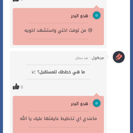
هدو البحر :
من توفت اختي واستشهد اخويه 😢
مجهول :
منذ سنتان
ما هي خططك للمستقبل؟ 📈
0
هدو البحر :
ماعندي اي تخطيط عايفتها عليك يا الله