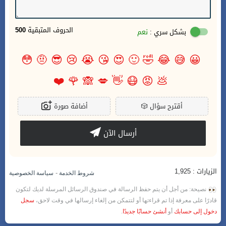
الحروف المتبقية
500
بشكل سري :
نعم
😳
🤨
😎
😢
😭
😘
😍
🙂
🤣
😂
😅
😀
❤️
🌹
🙈
💋
👋
😷
😡
💩
أقترح سؤال
🎲
أضافة صورة
أرسال الآن
الزيارات : 1,925
-
شروط الخدمة
سياسة الخصوصية
نصيحة: من أجل أن يتم حفظ الرسالة في صندوق الرسائل المرسلة لديك لتكون
قادرًا على معرفة إذا تم قراءتها أو لتتمكن من إلغاء إرسالها في وقت لاحق،
سجل
دخول إلى حسابك
أو
أنشئ حسابًا جديدًا
.