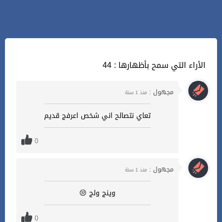
44 : الأراء التي سمح بأظهارها
مجهول :
منذ 1 سنة
تعاي نتصالح اني شخص اعرفج قديم
0
مجهول :
منذ 1 سنة
وينج ولج 😒
0