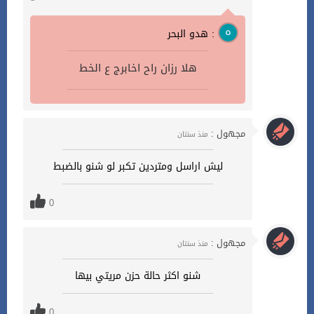
هدو البحر :
هلا رزان راح اخابرج ع الخط
مجهول :
منذ سنتان
ليش اراسل ومتردين تكبر لو شنو بالضبط
0
مجهول :
منذ سنتان
شنو اكثر حالة حزن مريتي بيها
0