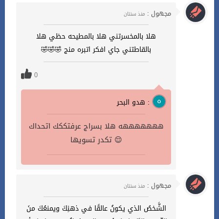
مجهول :
منذ سنتان
هلا بالمخسرتني هلا بالمطيحه حظي هلا
بالقاطتني جاي افكر اتبره منج 🤣🤣🤣
0
هدو البحر :
هههههههه هلا بسراج عرفتككك اتحداك
تكدر تسويها 😌
مجهول :
منذ سنتان
‏الشَّخصُ الذي يكونُ عالقًا في ذهنِكَ ويمنعُكَ منَ