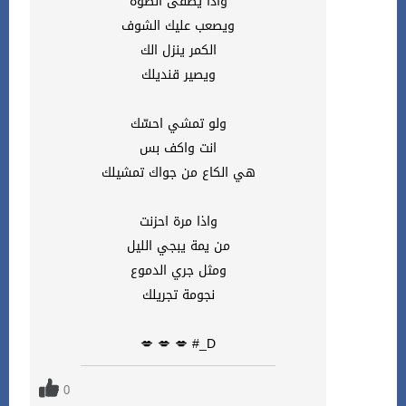
واذا يطفى الضوة
ويصعب عليك الشوف
الكمر ينزل الك
ويصير قنديلك
ولو تمشي احسّك
انت واكف بس
هي الكاع من جواك تمشيلك
واذا مرة احزنت
من يمة يبجي الليل
ومثل جري الدموع
نجومة تجريلك
D_# 💋 💋 💋
0