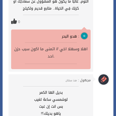
النّوم، غالبًا ما يكونُ هو المسْؤولُ عن سعادتِكَ أو
حُزنِكَ فِي الحَياة.. متابع قديم ولكيتج
0
هدو البحر :
اهلا وسهلا اخي // اتمنى ما اكون سبب حزن
احد.
مجهول :
منذ سنتان
بديل الها الكمر
لوشمسي ساعة تغيب
بس انت إن غبت
ياهو بديلك؟!