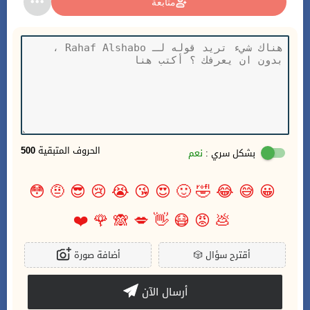
متابعة
الحروف المتبقية
500
بشكل سري :
نعم
😳
🤨
😎
😢
😭
😘
😍
🙂
🤣
😂
😅
😀
❤️
🌹
🙈
💋
👋
😷
😡
💩
أقترح سؤال
🎲
أضافة صورة
أرسال الآن