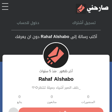
الرئيسية
تسجيل أشتراك
دخول للحساب
أشتراك
أكتب رسالة إلى
Rahaf Alshabo
دون ان يعرفك
تسجل الدخول
بحث
أخر ظهور : منذ 5 سنوات
تعليمات
Rahaf Alshabo
_خلف الصبر أشياء جميلة تنتظر🌻💛
اتصل بنا
0
0
0
المنشورات
متابعون
يتابع