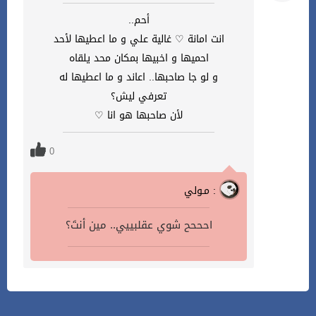
أحم..
انت امانة ♡ غالية علي و ما اعطيها لأحد
احميها و اخبيها بمكان محد يلقاه
و لو جا صاحبها.. اعاند و ما اعطيها له
تعرفي ليش؟
لأن صاحبها هو انا ♡
0
مـولي :
احححح شوي عقلبييي.. مين أنتَ؟