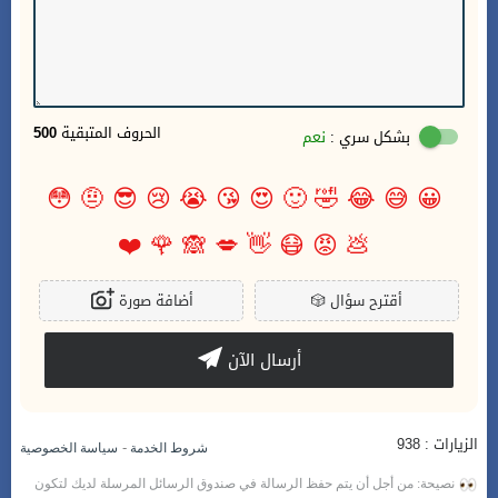
الحروف المتبقية
500
بشكل سري :
نعم
😳
🤨
😎
😢
😭
😘
😍
🙂
🤣
😂
😅
😀
❤️
🌹
🙈
💋
👋
😷
😡
💩
أقترح سؤال
🎲
أضافة صورة
أرسال الآن
الزيارات : 938
-
شروط الخدمة
سياسة الخصوصية
نصيحة: من أجل أن يتم حفظ الرسالة في صندوق الرسائل المرسلة لديك لتكون