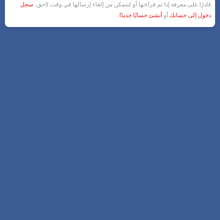
قادرًا على معرفة إذا تم قراءتها أو لتتمكن من إلغاء إرسالها في وقت لاحق،
سجل
دخول إلى حسابك
أو
أنشئ حسابًا جديدًا
.