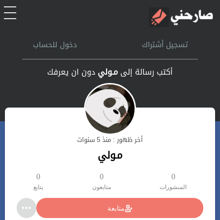
الرئيسية
تسجيل أشتراك
دخول للحساب
أشتراك
أكتب رسالة إلى
مـولي
دون ان يعرفك
تسجل الدخول
بحث
أخر ظهور : منذ 5 سنوات
تعليمات
مـولي
اتصل بنا
0
0
0
المنشورات
متابعون
يتابع
متابعة