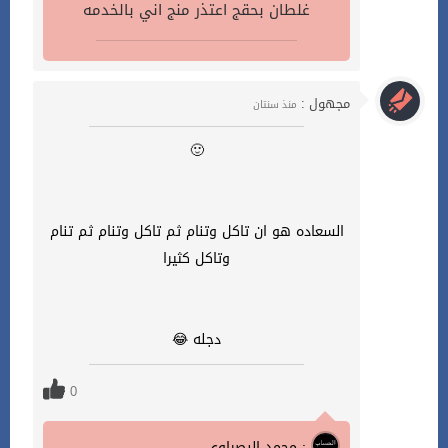
غلطان بحقج اعتذر منج اني بالخدمه
مجهول :
منذ سنتان
🙂
السعاده هو ان تاكل وتنام ثم تاكل وتنام ثم تنام
وتاكل كثيرا
دجله 😂
0
محمد البصراوي :