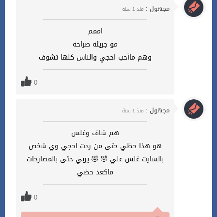
مجهول :
منذ 1 سنة
اممم
مو جريئه صراحه
وهم ماأحب احجي والناس كلها تشوف
0
مجهول :
منذ 1 سنة
هم شاف وغلس
هو هذا حظي حتى من ردت احجي وي شخص
بالسايت غلس علي 🤣 🤣 يربي حتى بالمصارحات
ماكعد حضي
0