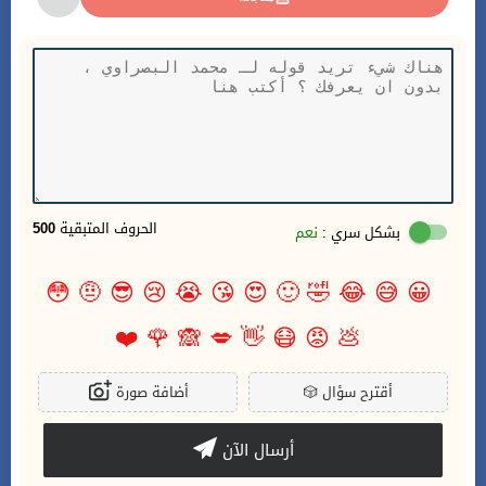
الحروف المتبقية
500
بشكل سري :
نعم
😳
🤨
😎
😢
😭
😘
😍
🙂
🤣
😂
😅
😀
❤️
🌹
🙈
💋
👋
😷
😡
💩
أقترح سؤال
🎲
أضافة صورة
أرسال الآن