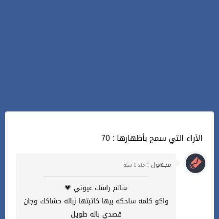
70 : الأراء التي سمح بأظهارها
مجهول :
منذ 1 سنة
سالم راسك عيوني 💗
واكو كلمه ساحكه بيها كاتبتها زباله حشاكك وجان
قصدي باله طويل