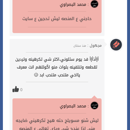
محمد البصراوي :
حاجني ع المنصه ليش تحجين ع سايت
مجهول :
منذ سنتان
أإأذأإأ فد يوم سئلوني،اكثر شي تكرهينه وتردين
تقطعه وتنتفينه بلوات منو اگوللهم انت معرف
يااخي متنحب متنحب ابد 🥴
0
محمد البصراوي :
ليش شنو مسويلج حته هيج تكرهيني ضايجه
مني اذا عندج شي وياي تعالي ع المنصه