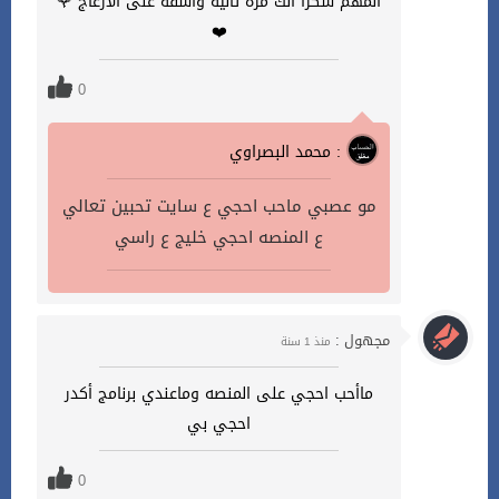
المهم شكرا الك مره ثانيه واسفه على الازعاج 🌹
❤️
0
محمد البصراوي :
مو عصبي ماحب احجي ع سايت تحبين تعالي
ع المنصه احجي خليج ع راسي
مجهول :
منذ 1 سنة
ماأحب احجي على المنصه وماعندي برنامج أكدر
احجي بي
0