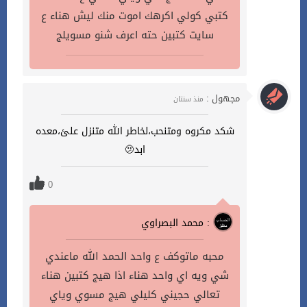
كتبي كولي اكرهك اموت منك ليش هناء ع
سايت كتبين حته اعرف شنو مسويلج
مجهول :
منذ سنتان
شكد مكروه ومتنحب،لخاطر الله متنزل علئ،معده
ابد🫤
0
محمد البصراوي :
محبه ماتوكف ع واحد الحمد الله ماعندي
شي ويه اي واحد هناء اذا هيج كتبين هناء
تعالي حجيني كليلي هيج مسوي وياي