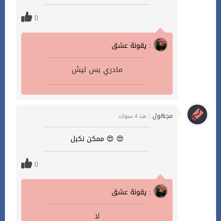
0
يقونة عشق :
مادري بس ليش
مجهول :
منذ 4 سنوات
😍 😍 ممكن نكبل
0
يقونة عشق :
لا