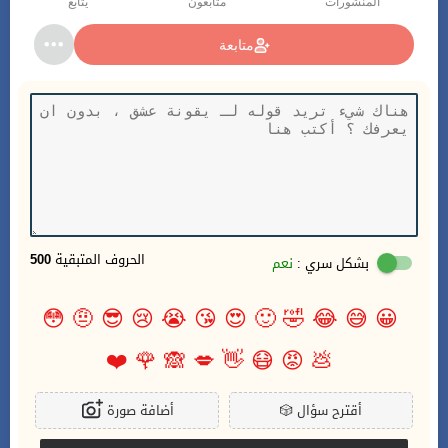
المنشورات
متابعون
يتابع
متابعة
الحروف المتبقية
500
بشكل سري :
نعم
😳
🤨
😎
😢
😭
😘
😍
🙂
🤣
😂
😅
😀
❤️
🌹
🙈
💋
👋
😷
😡
💩
أقترح سؤال
🎲
أضافة صورة