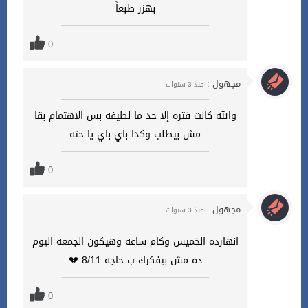
بهزر طبعاً
0
مجهول :
منذ 3 سنوات
والله كانت فتره إلا حد ما لطيفه بس الاهتمام بقا
مش بيطلب وكدا باي باي يا حته
0
مجهول :
منذ 3 سنوات
انهارده الخميس وكام ساعه وهيكون الجمعه اليوم
ده مش بيفكرك ب حاجه 8/11 💔
0