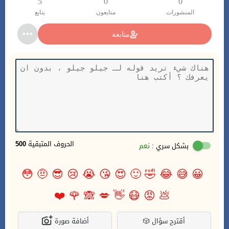
5
0
0
المنشورات
متابعون
يتابع
متابعة
الحروف المتبقية
500
بشكل سري :
نعم
😳
🤨
😎
😢
😭
😘
😍
🙂
🤣
😂
😅
😀
❤️
🌹
🙈
💋
👋
😷
😡
💩
أقترح سؤال
🎲
أضافة صورة