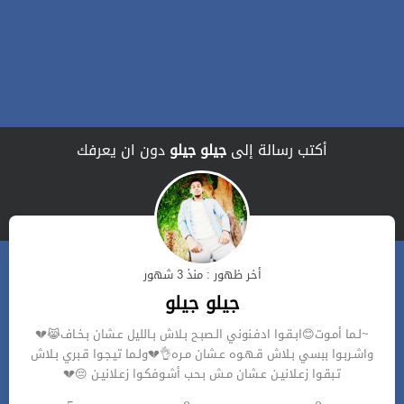
أكتب رسالة إلى
جيلو جيلو
دون ان يعرفك
أخر ظهور : منذ 3 شهور
جيلو جيلو
~لـما أمـوت😊ابـقـوا ادفـنوني الـصبـح بـلاش بـالليل عـشان بـخـاف😹💔
واشـربـوا ببسي بـلاش قـهـوه عـشان مـره👌💔ولـما تيـجـوا قـبري بـلاش
تـبقـوا زعـلانيـن عـشان مـش بـحب أشـوفكـوا زعـلانيـن 😔💔