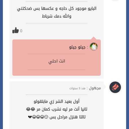
البايو موجود كل حاجه و عكسها بس ضحكتني
والله دمك شرباط
0
جيلو جيلو :
انت احلي
مجهول :
منذ 3 سنوات
أول بعيد الشر زي مابتقولو
ثانيا أنت مر ليه نشرب كمان مر 😂😂
ثالثا هنزل مراحل بس 🙂😂😂😂💔