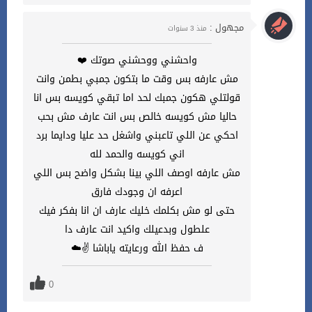
مجهول :
منذ 3 سنوات
واحشني ووحشني صوتك ❤️
مش عارفه بس وقت ما بتكون جمبي بطمن وانت
قولتلي هكون جمبك لحد اما تبقي كويسه بس انا
حاليا مش كويسه خالص بس انت عارف مش بحب
احكي عن اللي تاعبني واشغل حد عليا ودايما برد
اني كويسه والحمد لله
مش عارفه اوصف اللي بينا بشكل واضح بس اللي
اعرفه ان وجودك فارق
حتى لو مش بكلمك خليك عارف ان انا بفكر فيك
علطول وبدعيلك واكيد انت عارف دا
ف حفظ الله ورعايته ياباشا ✌️☁️
0