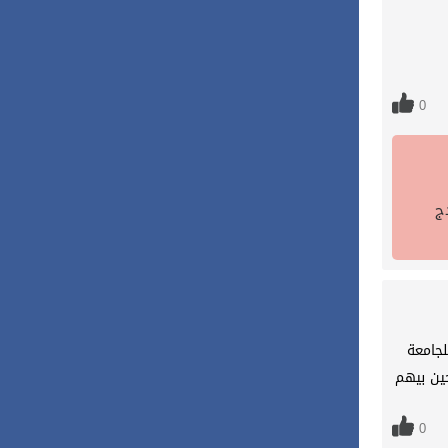
0
ج
لجامعة
ين بيهم
0