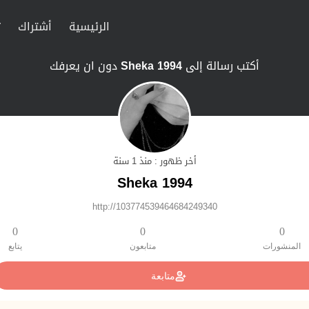
الرئيسية
أشتراك
ت
أكتب رسالة إلى
1994 Sheka
دون ان يعرفك
أخر ظهور : منذ 1 سنة
1994 Sheka
http://103774539464684249340
0
0
0
المنشورات
متابعون
يتابع
متابعة