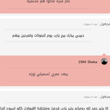
صار فتره ماكوا هم مختفيه
جهول :
منذ 4 سنوات
حبيبي يبارك بيج يارب يوم للبنوتات وتفرحين بيهم
1994 Sheka :
يبعد عمري تسميلي زوزه
جهول :
منذ 4 سنوات
انا بخير حمد لله دومكم بخير يارب قدمت ومنتظرة القبولات كالو اسبوع الج