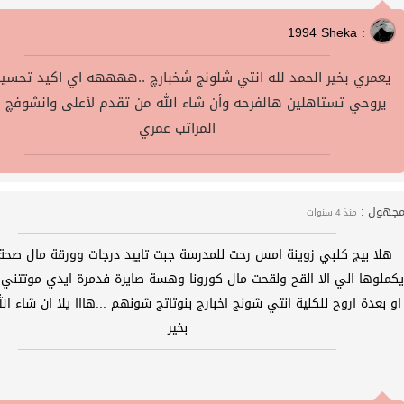
1994 Sheka :
يعمري بخير الحمد لله انتي شلونج شخبارچ ..ههههه اي اكيد تحسي
يروحي تستاهلين هالفرحه وأن شاء الله من تقدم لأعلى وانشوفچ ب
المراتب عمري
جهول :
منذ 4 سنوات
هلا بيج كلبي زوينة امس رحت للمدرسة جبت تاييد درجات وورقة مال صحة
يكملوها الي الا القح ولقحت مال كورونا وهسة صايرة فدمرة ايدي موتتني 
او بعدة اروح للكلية انتي شونج اخبارج بنوتاتج شونهم ...هااا يلا ان شاء ال
بخير