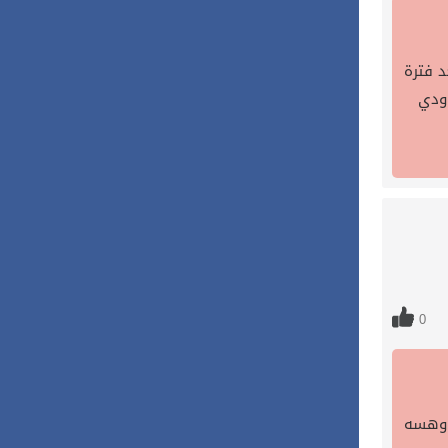
د فترة
ودي
0
ا وهسه