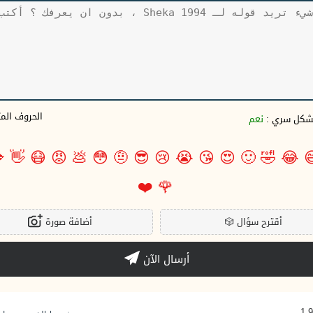
وف المتبقية
نعم
بشكل سري 

👋
😷
😡
💩
😳
🤨
😎
😢
😭
😘
😍
🙂
🤣
😂

❤️
🌹
أضافة صورة
🎲
أقترح سؤال
أرسال الآن