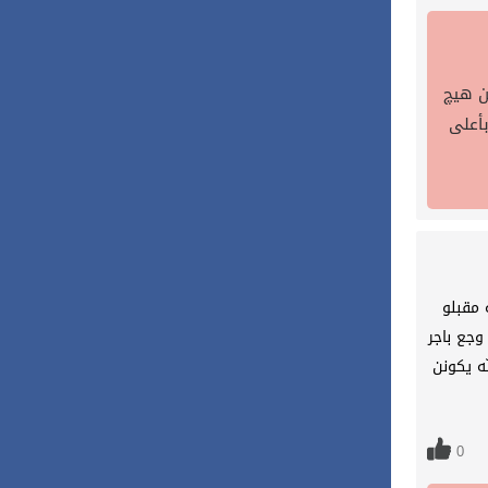
ن هيچ
أعلى
 مقبلو
وجع باجر
له يكونن
0