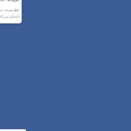
نصيحة: من 
لتتمكن من إل