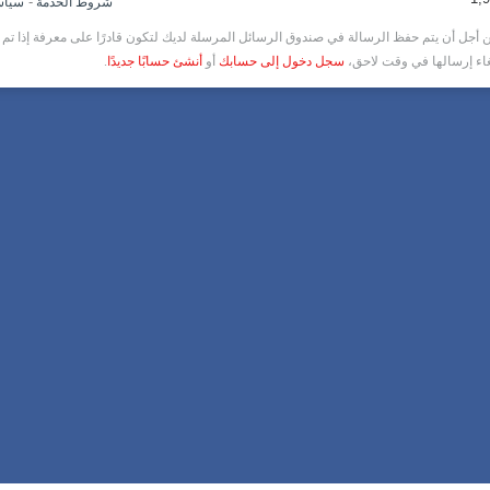
-
شروط الخدمة
سياس
أجل أن يتم حفظ الرسالة في صندوق الرسائل المرسلة لديك لتكون قادرًا على معرفة إذا تم ق
غاء إرسالها في وقت لاحق،
سجل دخول إلى حسابك
أو
أنشئ حسابًا جديدًا
.