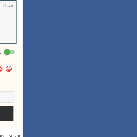
:

😀
الزيارات : 1,993