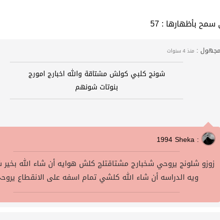
 التي سمح بأظهارها
جهول :
منذ 4 سنوات
شونج كلبي كولش مشتاقة والله اخبارج امورج
بنوتات شونهم
1994 Sheka :
زوزو شلونج يروحي شخبارج مشتاقتلچ كلش هوايه أن شاء الله بخير ش
ويه الدراسه أن شاء الله كلشي تمام اسفه على الانقطاع يروح