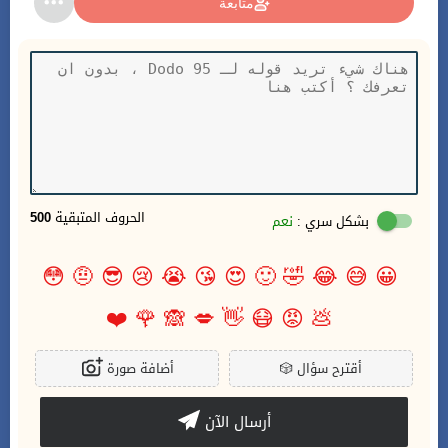
متابعة
الحروف المتبقية
500
بشكل سري :
نعم
😳
🤨
😎
😢
😭
😘
😍
🙂
🤣
😂
😅
😀
❤️
🌹
🙈
💋
👋
😷
😡
💩
أقترح سؤال
🎲
أضافة صورة
أرسال الآن