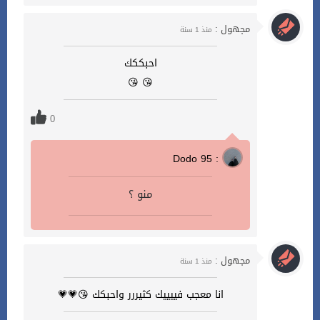
مجهول :
منذ 1 سنة
احبككك
😘 😘
0
Dodo 95 :
منو ؟
مجهول :
منذ 1 سنة
انا معجب فييييك كثيررر واحبكك 😘💗💗