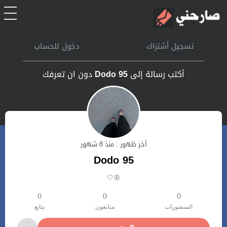
الرئيسية
تسجيل أشتراك
دخول للحساب
أشتراك
أكتب رسالة إلى
Dodo 95
دون ان تعرفك
تسجل الدخول
بحث
أخر ظهور : منذ 8 شهور
تعليمات
Dodo 95
🦋🤍
اتصل بنا
0
0
0
المنشورات
متابعون
يتابع