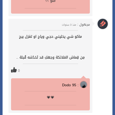
منو ؟؟
مجهول :
منذ 3 سنوات
ماكو شي يخليني حجي وياج او تغزل بيج
مِن قِماش المَلائكة وجهكِ قد تَخدُشه قُبلة ..
0
Dodo 95 :
💗💗