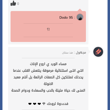
0
Dodo 95 :
؟!
مجهول :
منذ سنتان
مساء الورد ي اروع الإناث
انتي انثى استثنائية مرموقة ينتعش القلب عندما
يحدثك تمتلكين كل الصفات الرائعة بل أنتم معبد
الانوثة
اتمنى لك حياة مليئة بالحب والسعادة ودوام الصحة
فدددوة لروحك 🌹 ❤️ ❤️ ❤️