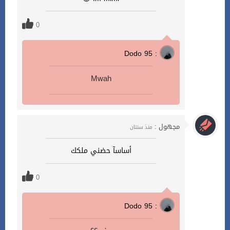
0
Dodo 95 :
Mwah
مجهول :
منذ سنتان
أساسآ حضني ملكك
0
Dodo 95 :