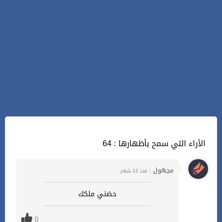
64 : الأراء التي سمح بأظهارها
مجهول :
منذ 12 شهر
حضني ملكك
0