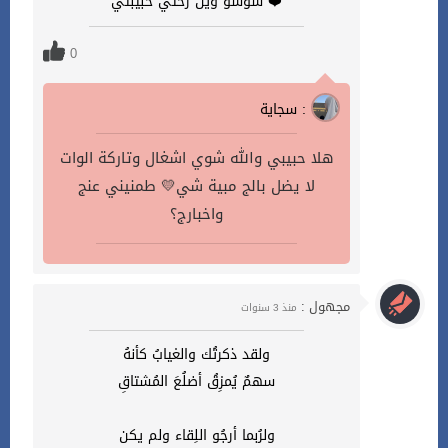
❤️ سوسو وين رحتي حبيبتي
0
سجاية :
هلا حبيبي والله شوي اشغال وتاركة الوات
لا يضل بالج مبية شي💛 طمنيني عنج
واخبارج؟
مجهول :
منذ 3 سنوات
ولقد ذكرتُك والغيابُ كأنهُ
‏سهمٌ يُمزِقُ أضلُعَ المُشتاقِ
‏ولرُبما أرجُو اللِقاء ولم يكن