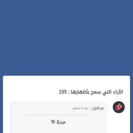
155 : الأراء التي سمح بأظهارها
مجهول :
منذ 5 شهور
مرحبًا 👋