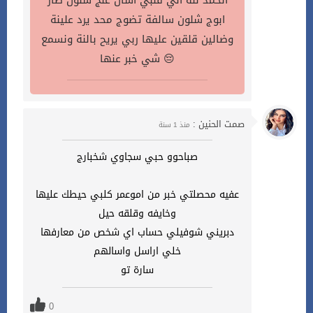
الحمد لله اني قلبي اسأل عنج شلون صار
ابوج شلون سالفة تضوج محد يرد علينة
وضالين قلقين عليها ربي يريح بالنة ونسمع
شي خبر عنها 😔
صمت الحنين :
منذ 1 سنة
صباحوو حبي سجاوي شخبارج
عفيه محصلتي خبر من اموعمر كلبي حيطك عليها
وخايفه وقلقه حيل
دبريني شوفيلي حساب اي شخص من معارفها
خلي اراسل واسالهم
سارة تو
0