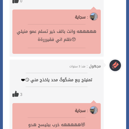
0
سجاية :
هههههه وانت بالف خير تسلم عمو منيلي
ظلم اني فقيرررةة🥺
مجهول :
منذ 3 سنوات
تمنيتچ ربع مشگوگ محد ياخذچ مني 🙄❤️
3
سجاية :
هههههه خرب ببليسج هدو🤣