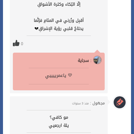
‏إلّا البُكاء وكثرة الأشواقِ
‏أقبِل وزُرني في المنَامِ فإنَّما
‏يحتاجُ قلبي رؤية الإشراقِ💔
0
سجاية :
ياعمرييييي 💛
مجهول :
منذ 3 سنوات
مو كافي؟
يلة ارجعيي