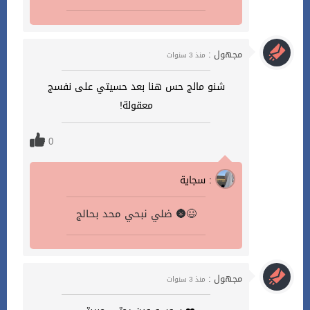
مجهول :
منذ 3 سنوات
شنو مالج حس هنا بعد حسيتي على نفسج
معقولة!
0
سجاية :
ضلي نبحي محد بحالج 🌚😃
مجهول :
منذ 3 سنوات