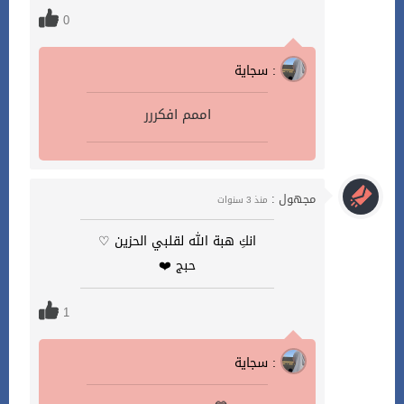
0
سجاية :
اممم افكررر
مجهول :
منذ 3 سنوات
انكِ هبة الله لقلبي الحزين ♡
حبج ❤️
1
سجاية :