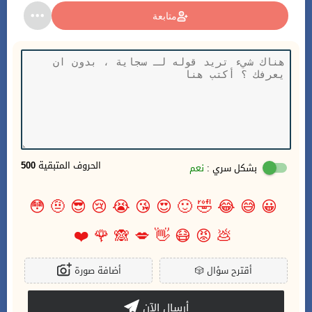
متابعة
الحروف المتبقية
500
بشكل سري :
نعم
😳
🤨
😎
😢
😭
😘
😍
🙂
🤣
😂
😅
😀
❤️
🌹
🙈
💋
👋
😷
😡
💩
أقترح سؤال
🎲
أضافة صورة
أرسال الآن