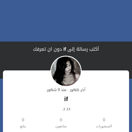
أكتب رسالة إلى
if
دون ان تعرفك
أخر ظهور : منذ 9 شهور
if
𝟑:𝟑𝟑.
0
0
0
المنشورات
متابعون
يتابع