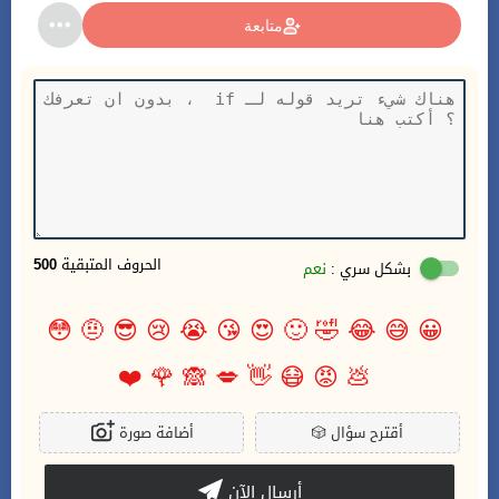
متابعة
الحروف المتبقية
500
بشكل سري :
نعم
😳
🤨
😎
😢
😭
😘
😍
🙂
🤣
😂
😅
😀
❤️
🌹
🙈
💋
👋
😷
😡
💩
أقترح سؤال
🎲
أضافة صورة
أرسال الآن