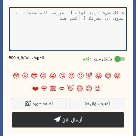
الحروف المتبقية
500
بشكل سري :
نعم
😳
🤨
😎
😢
😭
😘
😍
🙂
🤣
😂
😅
😀
❤️
🌹
🙈
💋
👋
😷
😡
💩
أقترح سؤال
🎲
أضافة صورة
أرسال الآن