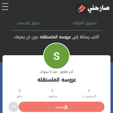
الرئيسية
تسجيل أشتراك
دخول للحساب
أشتراك
أكتب رسالة إلى
عروسه المتسنقله
دون ان يعرفك
تسجل الدخول
بحث
أخر ظهور : منذ 5 سنوات
تعليمات
عروسه المتسنقله
اتصل بنا
0
0
0
المنشورات
متابعون
يتابع
متابعة