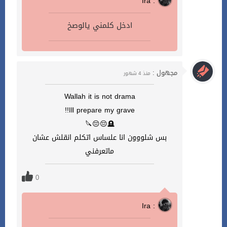
Ira :
ادخل كلمني يالوصخ
مجهول :
منذ 4 شهور
Wallah it is not drama
Ill prepare my grave!!
🪦😔😔🔪
بس شلووون انا علساس اتكلم انقلش عشان
ماتعرفني
0
Ira :