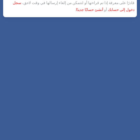
قادرًا على معرفة إذا تم قراءتها أو لتتمكن من إلغاء إرسالها في وقت لاحق،
سجل
دخول إلى حسابك
أو
أنشئ حسابًا جديدًا
.