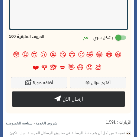
الحروف المتبقية
500
بشكل سري :
نعم
😳
🤨
😎
😢
😭
😘
😍
🙂
🤣
😂
😅
😀
❤️
🌹
🙈
💋
👋
😷
😡
💩
أقترح سؤال
🎲
أضافة صورة
أرسال الآن
الزيارات : 1,591
-
شروط الخدمة
سياسة الخصوصية
نصيحة: من أجل أن يتم حفظ الرسالة في صندوق الرسائل المرسلة لديك لتكون