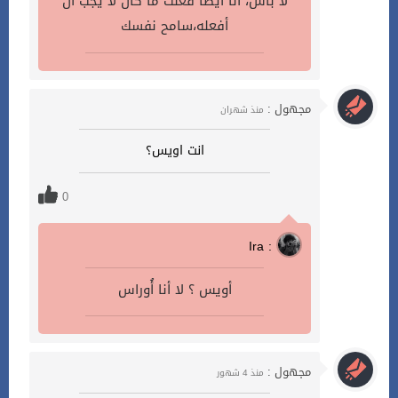
لا بأس، انا أيضاً فعلت ما كان لا يجب ان
أفعله،سامح نفسك
مجهول :
منذ شهران
انت اويس؟
0
Ira :
أويس ؟ لا أنا أُوراس
مجهول :
منذ 4 شهور