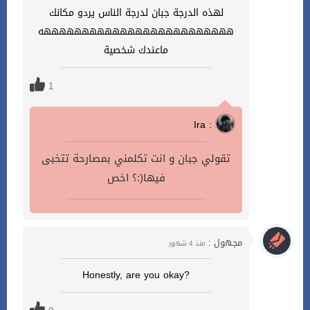
لهذه الدرجة جبان لدرجة الناس يردو مكانك
هههههههههههههههههههههههههه
ماعندك شخصية
1
Ira :
تقولي جبان و انت تكلمني بمصارحة تتخبى
فيها(:؟ اخص
مجهول :
منذ 4 شهور
?Honestly, are you okay