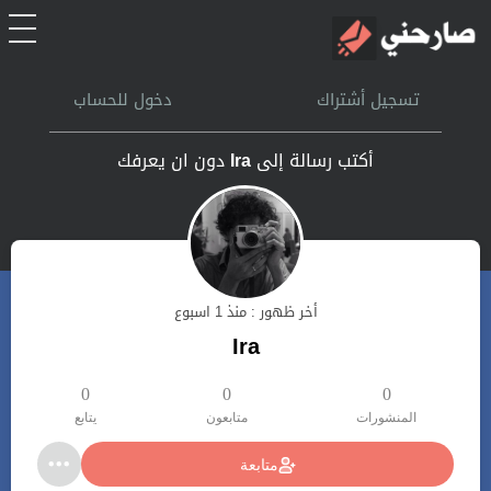
الرئيسية
تسجيل أشتراك
دخول للحساب
أشتراك
أكتب رسالة إلى
Ira
دون ان يعرفك
تسجل الدخول
بحث
أخر ظهور : منذ 1 اسبوع
تعليمات
Ira
اتصل بنا
0
0
0
المنشورات
متابعون
يتابع
متابعة