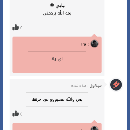
جايي 😭
يمه الله يرحمني
0
Ira :
اي يلا
مجهول :
منذ 4 شهور
بس والله مسيووو مره مرهه
0