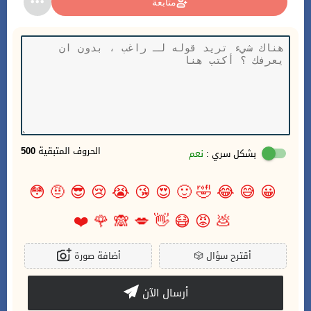
متابعة
الحروف المتبقية
500
بشكل سري :
نعم
😳
🤨
😎
😢
😭
😘
😍
🙂
🤣
😂
😅
😀
❤️
🌹
🙈
💋
👋
😷
😡
💩
أقترح سؤال
🎲
أضافة صورة
أرسال الآن