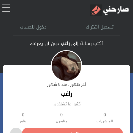
الرئيسية
تسجيل أشتراك
دخول للحساب
أشتراك
أكتب رسالة إلى
راغب
دون ان يعرفك
تسجل الدخول
بحث
أخر ظهور : منذ 8 شهور
تعليمات
راغب
أكتُبوا مَا تَشاؤون..
اتصل بنا
0
0
0
المنشورات
متابعون
يتابع