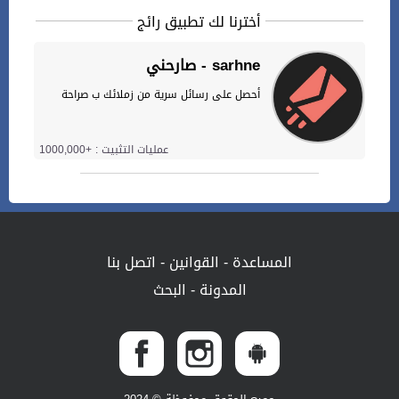
أخترنا لك تطبيق رائج
صارحني - sarhne
أحصل على رسائل سرية من زملائك ب صراحة
عمليات التثبيت : +1000,000
المساعدة
-
القوانين
-
اتصل بنا
المدونة
-
البحث