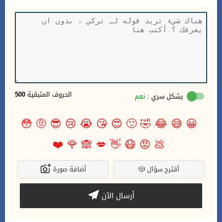
الحروف المتبقية
500
بشكل سري :
نعم
😳
🤨
😎
😢
😭
😘
😍
🙂
🤣
😂
😅
😀
❤️
🌹
🙈
💋
👋
😷
😡
💩
أقترح سؤال
🎲
أضافة صورة
أرسال الآن