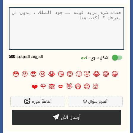
الحروف المتبقية
500
بشكل سري :
نعم
😳
🤨
😎
😢
😭
😘
😍
🙂
🤣
😂
😅
😀
❤️
🌹
🙈
💋
👋
😷
😡
💩
أقترح سؤال
🎲
أضافة صورة
أرسال الآن