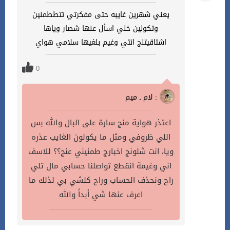
يعني شهرين غايبه حتى مفكرتي تتططمنين
وتكولين خلي اسأل عنها شصار وياها
اشتاقيتلج انتي وغيم بلغيها سلامي هواي
0
لام ـ ميم :
اعتذر هواية منج سارة على البال والله بس
اللي ظروفي ومثل ما يكولون الغايب عذره
ويا، انت شلونج اخبارج طمنيني عنج؟؟ للاسف
اني وغيمة انقطع تواصلنا حسابي مال تلي
راح ونحذف الحساب وراح كلشي بي لذلك ما
اعرف عنها شي أبداً والله