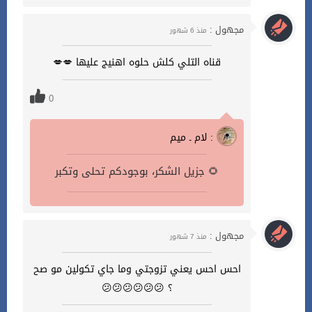
مجهول :
منذ 6 شهور
قناه التلي كلش حلوه اهنيج عليها 💋💋
0
لام ـ ميم :
جزيل الشكر، بوجودكم تحلى وتكبر 🌻
مجهول :
منذ 7 شهور
احس احس يعني تزوجتي وما جاي تكولين مو صح
؟ 😕😕😕😕😕😕