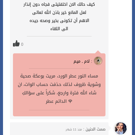
كيف حالك الان اختفتيتى فجاه دون إنذار
لعل المانع خير باذن الله تعالى
الاهم أن تكونى بخير وصحه جيده
الى اللقاء
0
لام ـ ميم :
مساء النور عطر الورد، مريت بوعكة صحية
وشوية ظروف لذلك حذفت حساب الوات، ان
شاء الله فترة وارجع، شكراً على سؤالكِ
الدائم عطر 🌹
صمت الحنين :
منذ 11 شهر