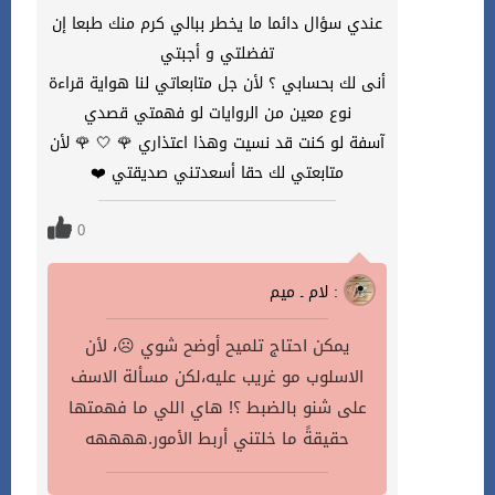
عندي سؤال دائما ما يخطر ببالي كرم منك طبعا إن
تفضلتي و أجبتي
أنى لك بحسابي ؟ لأن جل متابعاتي لنا هواية قراءة
نوع معين من الروايات لو فهمتي قصدي
آسفة لو كنت قد نسيت وهذا اعتذاري 🌹 🤍 🌹 لأن
متابعتي لك حقا أسعدتني صديقتي ❤️
0
لام ـ ميم :
يمكن احتاج تلميح أوضح شوي ☹️، لأن
الاسلوب مو غريب عليه،لكن مسألة الاسف
على شنو بالضبط ؟! هاي اللي ما فهمتها
حقيقةً ما خلتني أربط الأمور.ههههه