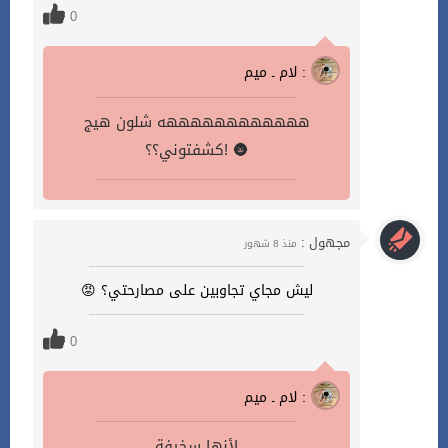
0
لام ـ ميم :
ههههههههههههه شلون هيج
كشفتوني؟؟! 🌚
مجهول :
منذ 8 شهور
ليش مجاي تجاوبين على مصارحتي؟ 😡
0
لام ـ ميم :
لأنها سخيفة