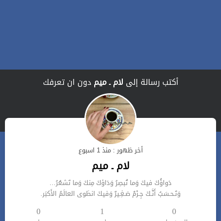
أكتب رسالة إلى
لام ـ ميم
دون ان تعرفك
أخر ظهور : منذ 1 اسبوع
لام ـ ميم
دَواؤُكَ فيكَ وَما تُبصِرُ وَدَاؤكَ مِنكَ وَما تَشعُرُ…
وَتَـحـسَبُ أَنَّـكَ جِـرْمٌ صَـغِـيرٌ وَفيكَ انطَوى العالَمُ الأَكبَر.
0
1
0