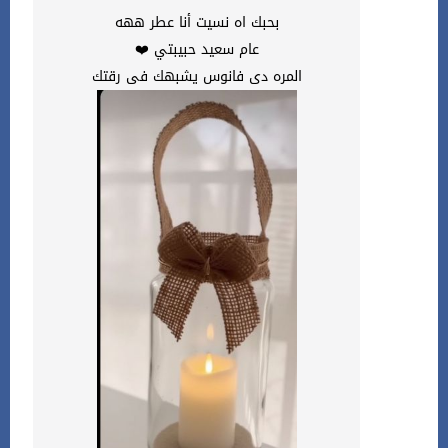
بحبك اه نسيت أنا عطر ههه
عام سعيد حبيبتي ❤️
المره دى فانوس يشبهك فى رقتك