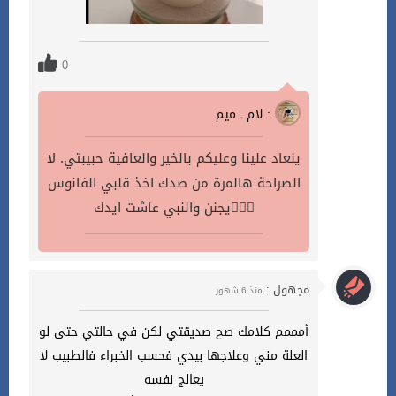
0
لام ـ ميم :
ينعاد علينا وعليكم بالخير والعافية حبيبتي. لا
الصراحة هالمرة من صدك اخذ قلبي الفانوس
يجنن والنبي عاشت ايدك👌🏻🌹
مجهول :
منذ 6 شهور
أمممم كلامك صح صديقتي لكن في حالتي حتى لو
العلة مني وعلاجها بيدي فحسب الخبراء فالطبيب لا
يعالج نفسه