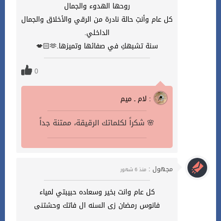
روحها الهدوء والجمال
كل عام وأنتِ حالة نادرة من الرقي والأخلاق والجمال
الداخلي.
سنة تشبهكِ في صفائها وتميزها.🫶🏻💋
0
لام ـ ميم :
شكراً لكلماتك الرقيقة، ممتنة جداً 🌸
مجهول :
منذ 6 شهور
كل عام وانت بخير وسعاده حبيبتي لمياء
فانوس رمضان زى السنه ال فاتك وحشتنى