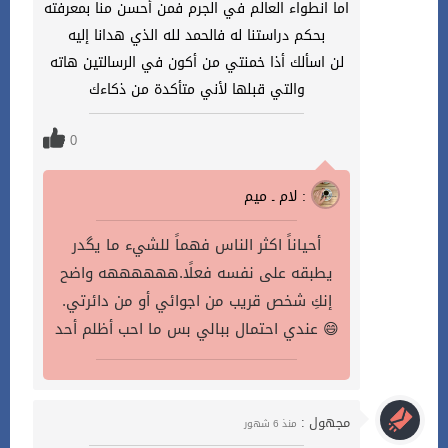
اما انطواء العالم في الجرم فمن أحسن منا بمعرفته
بحكم دراستنا له فالحمد لله الذي هدانا إليه
لن اسألك أذا خمنتي من أكون في الرسالتين هاته
والتي قبلها لأني متأكدة من ذكاءك
0
لام ـ ميم :
أحياناً اكثر الناس فهماً للشيء ما يگدر
يطبقه على نفسه فعلًا.ههههههه واضح
إنكِ شخص قريب من اجوائي أو من دائرتي.
عندي احتمال ببالي بس ما احب أظلم أحد 😄
مجهول :
منذ 6 شهور