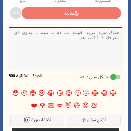
المنشورات
متابعون
يتابع
متابعة
الحروف المتبقية
500
بشكل سري :
نعم
😳
🤨
😎
😢
😭
😘
😍
🙂
🤣
😂
😅
😀
❤️
🌹
🙈
💋
👋
😷
😡
💩
أقترح سؤال
🎲
أضافة صورة