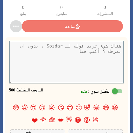
0
0
0
المنشورات
متابعون
يتابع
متابعة
الحروف المتبقية
500
بشكل سري :
نعم
😳
🤨
😎
😢
😭
😘
😍
🙂
🤣
😂
😅
😀
❤️
🌹
🙈
💋
👋
😷
😡
💩