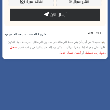
أقترح سؤال
🎲
أضافة صورة
أرسال الآن
الزيارات : 709
-
شروط الخدمة
سياسة الخصوصية
نصيحة: من أجل أن يتم حفظ الرسالة في صندوق الرسائل المرسلة لديك لتكون
قادرًا على معرفة إذا تم قراءتها أو لتتمكن من إلغاء إرسالها في وقت لاحق،
سجل
دخول إلى حسابك
أو
أنشئ حسابًا جديدًا
.