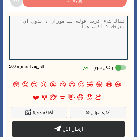
متابعة
الحروف المتبقية
500
بشكل سري :
نعم
😳
🤨
😎
😢
😭
😘
😍
🙂
🤣
😂
😅
😀
❤️
🌹
🙈
💋
👋
😷
😡
💩
أقترح سؤال
🎲
أضافة صورة
أرسال الآن