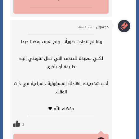
مجهول :
منذ 1 سنة
ربما لم نتحادث طويلًا ، ولم نعرف بعضنا جيدا.
لكني سعيدة للصدف التي تظل تقودني إليك
بطريقة أو بأخرى.
أحب شخصيتك الهادئة المسؤولية ،المراعية في ذات
الوقت.
حفظك الله.🖤
0