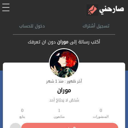
الرئيسية
تسجيل أشتراك
دخول للحساب
أشتراك
أكتب رسالة إلى
موران
دون ان تعرفك
تسجل الدخول
بحث
أخر ظهور : منذ 1 شهر
تعليمات
موران
شَخصٌ لا يَحتاجُ أحد
اتصل بنا
0
1
0
المنشورات
متابعون
يتابع