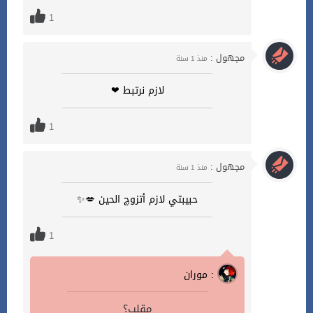
1
مجهول :
منذ 1 سنة
لازم نرتبط ❤
1
مجهول :
منذ 1 سنة
حبيبتي لازم أتزوچ الحين 💋✨
1
موران :
مقلب؟