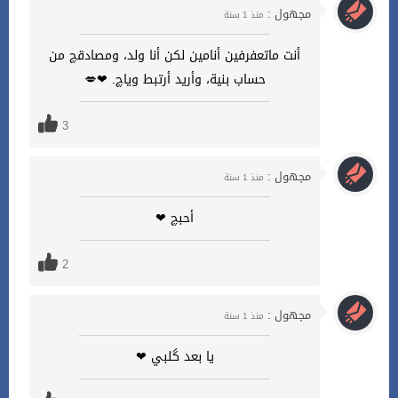
مجهول :
منذ 1 سنة
أنت ماتعفرفين أنامين لكن أنا ولد، ومصادقچ من
حساب بنية، وأريد أرتبط وياچ. ❤💋
3
مجهول :
منذ 1 سنة
أحبچ ❤
2
مجهول :
منذ 1 سنة
يا بعد گلبي ❤