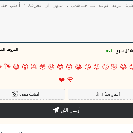
وف المتبقية
نعم
بشكل سري 

👋
😷
😡
💩
😳
🤨
😎
😢
😭
😘
😍
🙂
🤣
😂

❤️
🌹
أضافة صورة
🎲
أقترح سؤال
أرسال الآن