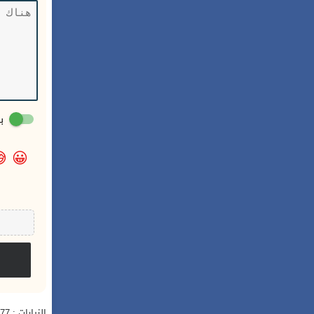
:

😀
الزيارات : 577