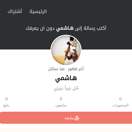
الرئيسية
أشتراك
ت
أكتب رسالة إلى
هـاشمي
دون ان يعرفك
أخر ظهور : منذ سنتان
هـاشمي
-قُـل خيراً عزيزي.
0
0
0
المنشورات
متابعون
يتابع
متابعة