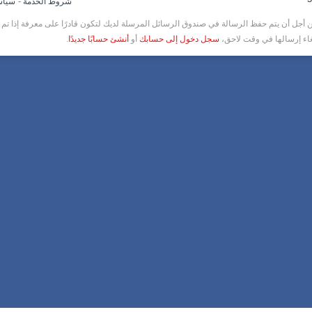
-
شروط الخدمة
سياس
أجل أن يتم حفظ الرسالة في صندوق الرسائل المرسلة لديك لتكون قادرًا على معرفة إذا تم ق
غاء إرسالها في وقت لاحق،
سجل دخول إلى حسابك
أو
أنشئ حسابًا جديدًا
.