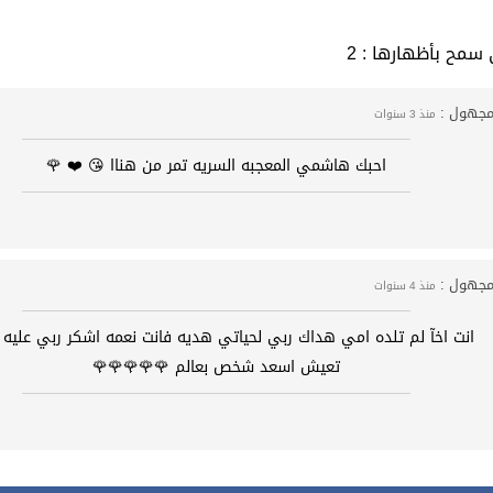
التي سمح بأظهارها
جهول :
منذ 3 سنوات
احبك هاشمي المعجبه السريه تمر من هناا 😘 ❤️ 🌹
جهول :
منذ 4 سنوات
انت اخآ لم تلده امي هداك ربي لحياتي هديه فانت نعمه اشكر ربي عليه 
تعيش اسعد شخص بعالم 🌹🌹🌹🌹🌹