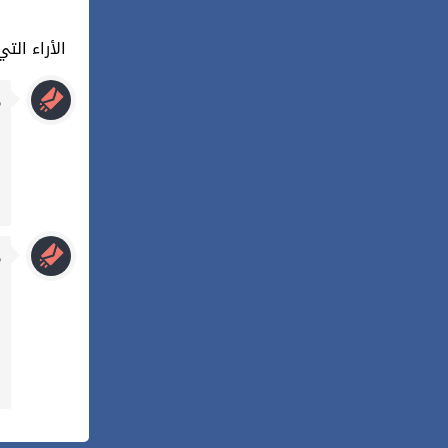
2 : الأراء 
م
م