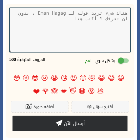
الحروف المتبقية
500
بشكل سري :
نعم
😳
🤨
😎
😢
😭
😘
😍
🙂
🤣
😂
😅
😀
❤️
🌹
🙈
💋
👋
😷
😡
💩
أقترح سؤال
🎲
أضافة صورة
أرسال الآن