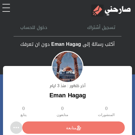
الرئيسية
تسجيل أشتراك
دخول للحساب
أشتراك
أكتب رسالة إلى
Eman Hagag
دون ان تعرفك
تسجل الدخول
بحث
أخر ظهور : منذ 3 ايام
تعليمات
Eman Hagag
اتصل بنا
0
0
0
المنشورات
متابعون
يتابع
متابعة