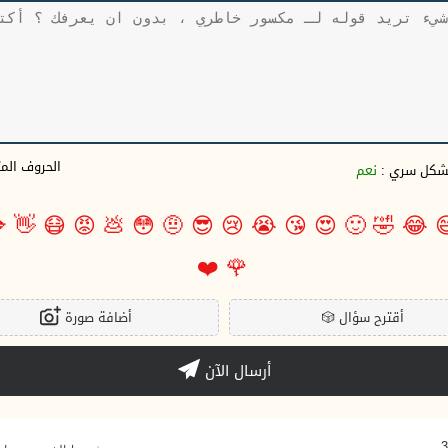
وف المتبقية
نعم
بشكل سري 

👋
😷
😡
💩
😳
🤨
😎
😢
😭
😘
😍
🙂
🤣
😂

❤️
🌹
أضافة صورة
🎲
أقترح سؤال
أرسال الآن