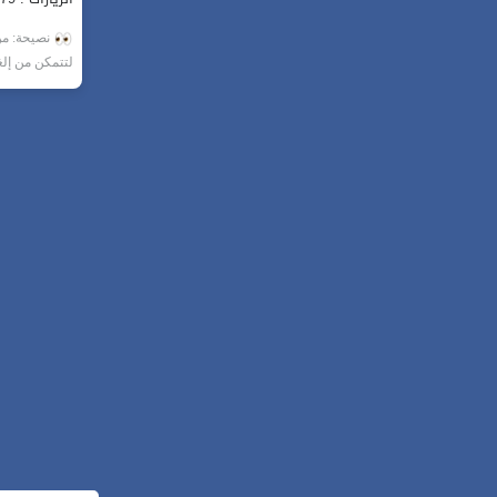
نصيحة: من 
لتتمكن من إل