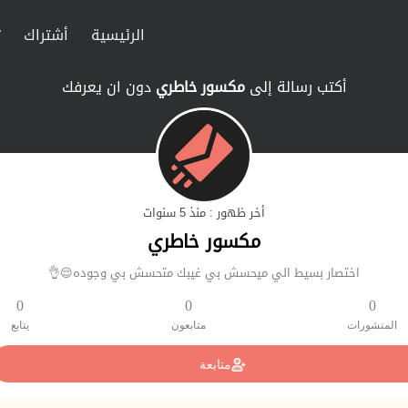
الرئيسية
أشتراك
ت
أكتب رسالة إلى
مكسور خاطري
دون ان يعرفك
أخر ظهور : منذ 5 سنوات
مكسور خاطري
اختصار بسيط الي ميحسش بي غيبك متحسش بي وجوده😌👌
0
0
0
المنشورات
متابعون
يتابع
متابعة