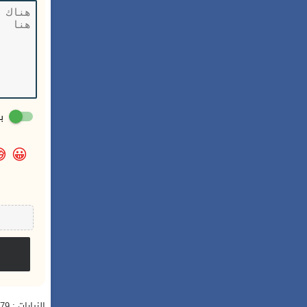
:

😀
الزيارات : 379