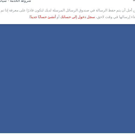
-
شروط الخدمة
سياس
أجل أن يتم حفظ الرسالة في صندوق الرسائل المرسلة لديك لتكون قادرًا على معرفة إذا تم ق
غاء إرسالها في وقت لاحق،
سجل دخول إلى حسابك
أو
أنشئ حسابًا جديدًا
.