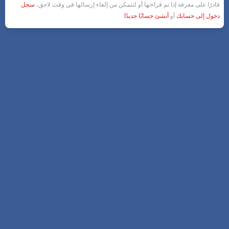
قادرًا على معرفة إذا تم قراءتها أو لتتمكن من إلغاء إرسالها في وقت لاحق،
سجل
دخول إلى حسابك
أو
أنشئ حسابًا جديدًا
.