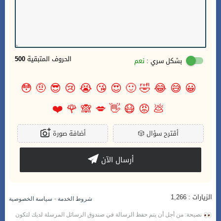
الحروف المتبقية
500
بشكل سري :
نعم
😳
🤨
😎
😢
😭
😘
😍
🙂
🤣
😂
😅
😀
❤️
🌹
🙈
💋
👋
😷
😡
💩
أقترح سؤال
🎲
أضافة صورة
أرسال الآن
الزيارات : 1,266
-
شروط الخدمة
سياسة الخصوصية
نصيحة: من أجل أن يتم حفظ الرسالة في صندوق الرسائل المرسلة لديك لتكون