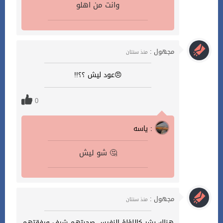
وانت من اهلو
مجهول :
منذ سنتان
😠عود ليش ؟؟!!
0
ياسه :
شو ليش 🤔
مجهول :
منذ سنتان
هناك بشر كاللؤلؤ النفيس صحبتهم شرف ورفقتهم