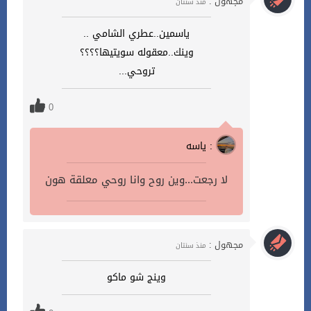
مجهول :
منذ سنتان
ياسمين..عطري الشامي ..
وينك..معقوله سويتيها؟؟؟؟
تروحي...
0
ياسه :
لا رجعت...وين روح وانا روحي معلقة هون
مجهول :
منذ سنتان
وينج شو ماكو