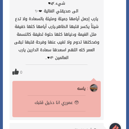
شيء.🌿♥️
الى صديقتي الغالية 💋✨️
يارب إجعل أيامها جميلة ومليئة بالسعادة ولا تدع
شيئاً يكسر قلبها الطاهر،يارب أيامها كلها خفيفة
مثل الغيمة ودنياها كلها حلوة لطيفة كالنسمة
وضحكتها تدوم ولا تغيب عنها وفرحة قلبها تبقى
العمر كله اللهم اسعدها سعادة الدارين يارب
العالمين 🌱♥️..
0
ياسه :
عمرري انا دخيل قلبك 🥹