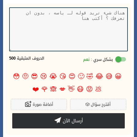
الحروف المتبقية
500
بشكل سري :
نعم
😳
🤨
😎
😢
😭
😘
😍
🙂
🤣
😂
😅
😀
❤️
🌹
🙈
💋
👋
😷
😡
💩
أقترح سؤال
🎲
أضافة صورة
أرسال الآن