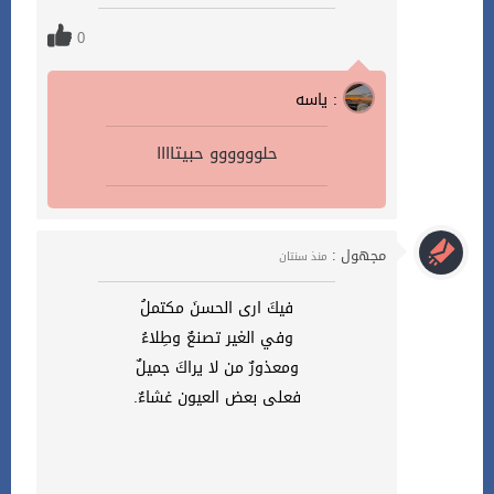
0
ياسه :
حلوووووو حبيتاااا
مجهول :
منذ سنتان
فيكَ ارى الحسنَ مكتملُ
وفي الغير تصنعٌ وطِلاءُ
ومعذورٌ من لا يراكَ جميلٌ
فعلى بعض العيون غشاءٌ.