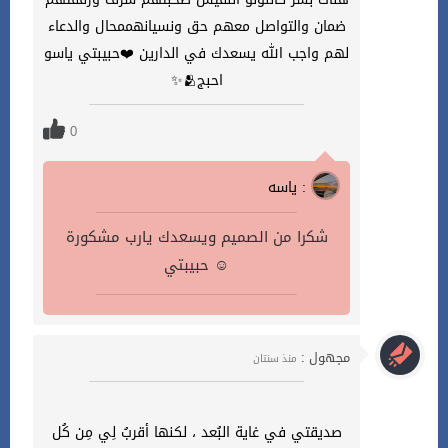
ضمان والتواصل معهم حق ونسيانهممحال والدعاء
لهم واجب الله يسعدك في الدارين ❤️حبيبتي ياسو
احبج🫂✨️
0
ياسه :
شكرا من الصميم ويسعدك يارب مشكورة
حبيبتي ☺️
مجهول :
منذ سنتان
صديقتي في غاية البُعد ، لكنها أقربُ لِي مِن كُل