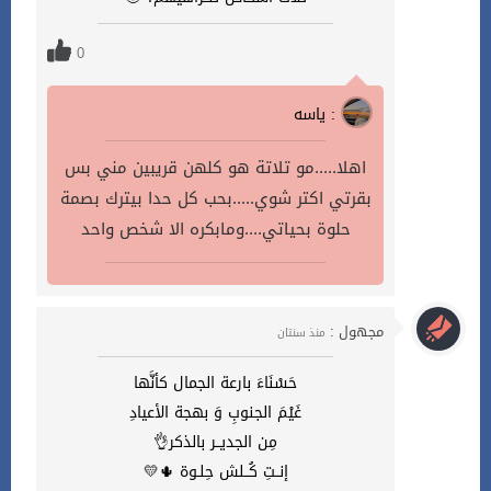
0
ياسه :
اهلا.....مو تلاتة هو كلهن قريبين مني بس
بقرتي اكتر شوي.....بحب كل حدا بيترك بصمة
حلوة بحياتي....ومابكره الا شخص واحد
مجهول :
منذ سنتان
حَسْنَاءَ بارعة الجمال كأنَّها
غَيْمَ الجنوبِ وَ بهجة الأعيادِ
مِن الجديــر بالذكر👌
إنــتِ كُــلش حِلـوة 🌵💛