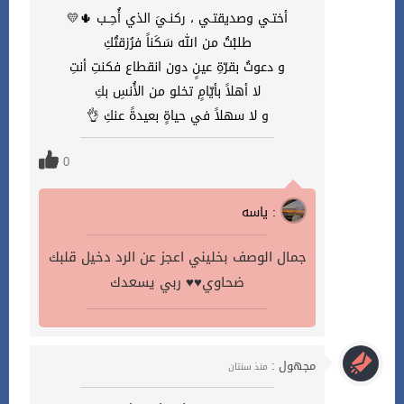
أختـي وصديقتـي ، ركنـيَ الذي أُحِــب 🌵💛
طلبْتُ من الله سَكَناً فرُزقتُكِ
و دعوتُ بقرّةِ عينٍ دون انقطاع فكنتِ أنتِ
لا أهلاً بأيّامٍ تخلو من الأُنسِ بكِ
و لا سهلاً في حياةٍ بعيدةً عنكِ 👌
0
ياسه :
جمال الوصف بخليني اعجز عن الرد دخيل قلبك
ضحاوي♥️♥️ ربي يسعدك
مجهول :
منذ سنتان