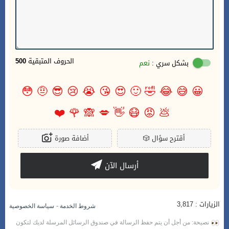
الحروف المتبقية
500
بشكل سري :
نعم
😳
🤨
😎
😢
😭
😘
😍
🙂
🤣
😂
😅
😀
❤️
🌹
🙈
💋
👋
😷
😡
💩
أقترح سؤال
🎲
أضافة صورة
أرسال الآن
الزيارات : 3,817
-
شروط الخدمة
سياسة الخصوصية
نصيحة: من أجل أن يتم حفظ الرسالة في صندوق الرسائل المرسلة لديك لتكون