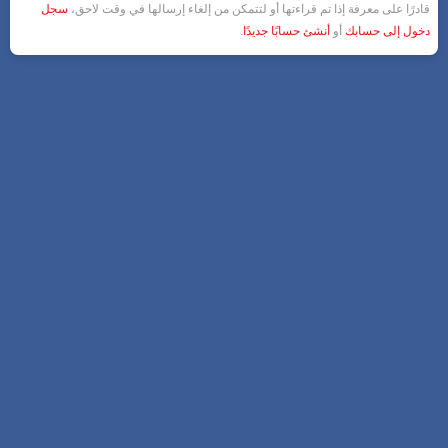
قادرًا على معرفة إذا تم قراءتها أو لتتمكن من إلغاء إرسالها في وقت لاحق،
سجل
دخول إلى حسابك
أو
أنشئ حسابًا جديدًا
.