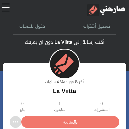
الرئيسية
تسجيل أشتراك
دخول للحساب
أشتراك
أكتب رسالة إلى
La Viitta
دون ان يعرفك
تسجل الدخول
بحث
أخر ظهور : منذ 4 سنوات
تعليمات
La Viitta
اتصل بنا
0
1
0
المنشورات
متابعون
يتابع
متابعة