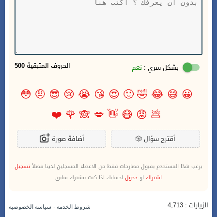
الحروف المتبقية
500
بشكل سري :
نعم
😳
🤨
😎
😢
😭
😘
😍
🙂
🤣
😂
😅
😀
❤️
🌹
🙈
💋
👋
😷
😡
💩
أقترح سؤال
🎲
أضافة صورة
يرغب هذا المستخدم بقبول مصارحات فقط من الاعضاء المسجلين لدينا فضلاً
تسجيل
اشتراك
او
دخول
لحسابك اذا كنت مشترك سابق
الزيارات : 4,713
-
شروط الخدمة
سياسة الخصوصية