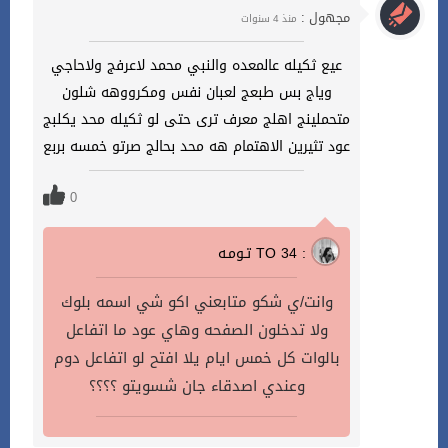
مجهول :
منذ 4 سنوات
عيع ثكيله عالمعده والنبي محمد لاعرفج ولاحاجي
وياج بس طبعج لعبان نفس ومكرووهه شلون
متحملينج اهلج معرف ترى حتى لو ثكيله محد يكلبج
عود تثيرين الاهتمام هه محد بحالج صرتو خمسه بربع
0
تـومـه TO 34 :
وانت/ي شكو متابعني اكو شي اسمه بلوك
ولا تدخلون الصفحه وهاي عود ما اتفاعل
بالوات كل خمس ايام يلا افتح لو اتفاعل دوم
وعندي اصدقاء جان شسويتو ؟؟؟؟