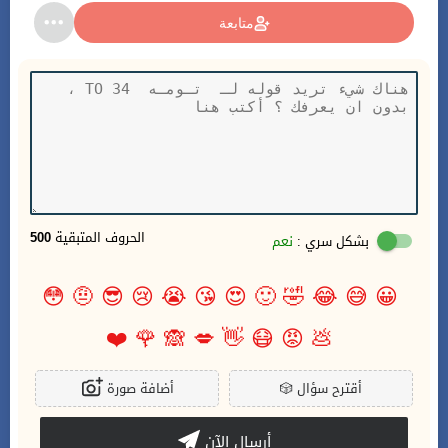
متابعة
الحروف المتبقية
500
بشكل سري :
نعم
😳
🤨
😎
😢
😭
😘
😍
🙂
🤣
😂
😅
😀
❤️
🌹
🙈
💋
👋
😷
😡
💩
أقترح سؤال
🎲
أضافة صورة
أرسال الآن