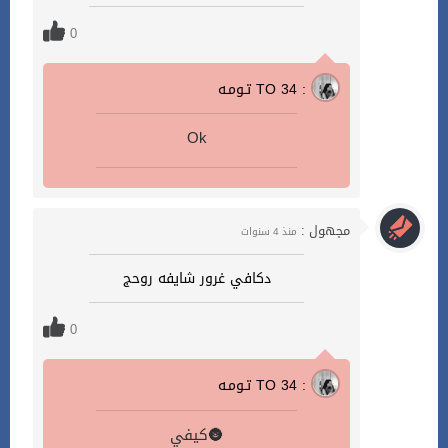
0
تـومـه TO 34 :
Ok
مجهول :
منذ 4 سنوات
دكافي غرور شايفه روحج
0
تـومـه TO 34 :
كيفي🌚