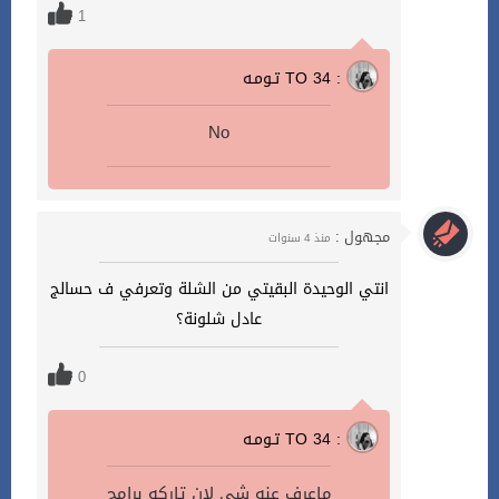
1
تـومـه TO 34 :
No
مجهول :
منذ 4 سنوات
انتي الوحيدة البقيتي من الشلة وتعرفي ف حسالج
عادل شلونة؟
0
تـومـه TO 34 :
ماعرف عنه شي لان تاركه برامج