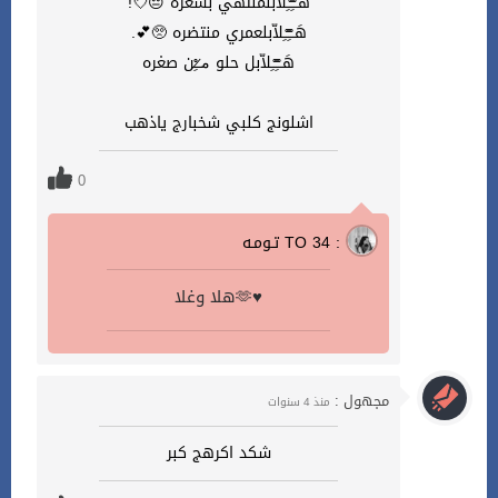
هَــْـِْـْـِلاّبلملتهي بشعره 😔💘!
هَــْـِْـْـِلاّبلعمري منتضره 🥺💕.
هَــْـِْـْـِلاّبل حلو م̷ـــِْن صغره
اشلونج كلبي شخبارج ياذهب
0
تـومـه TO 34 :
هلا وغلا🫶♥️
مجهول :
منذ 4 سنوات
شكد اكرهج كبر