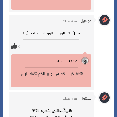
مجهول :
منذ 4 سنوات
يميلُ لها الوردُ، فالوردُ لموطنهِ يحنُ..!
0
تـومـه TO 34 :
نايس 🥲🤍حُبــہ كولش جبير الكم 🫶🙊
مجهول :
منذ 4 سنوات
هَــْـِْـْـِلاّبلغاثني بخصره 😖💗.