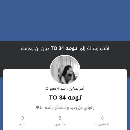
أكتب رسالة إلى
تـومـه TO 34
دون ان يعرفك
أخر ظهور : منذ 4 سنوات
تـومـه TO 34
راقبني من بعيد واستمتع بالندم...؟🖤
0
3
0
المنشورات
متابعون
يتابع