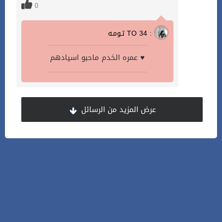
0
تـومـه TO 34 :
عمره الخدم ماحبو اسيادهم ♥️
عرض المزيد من الرسائل