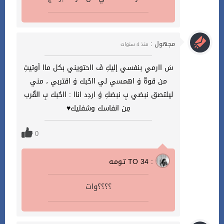
مجهول :
منذ 4 سنوات
سَ اارمي بنفسي إليكِ فَ ااحتويني بكل ماا أوتيتِ
من قوةّ ۈ اهمسي لي ااحٌبك ۈ اقتربي ، مني
ليلتصق نبضي بِ نبضكِ ۈ اردِد اناا : ااحٌبك بِ القٌرب
مِن انفاسك وشفتيك♥️
0
تـومـه TO 34 :
؟؟؟؟وات