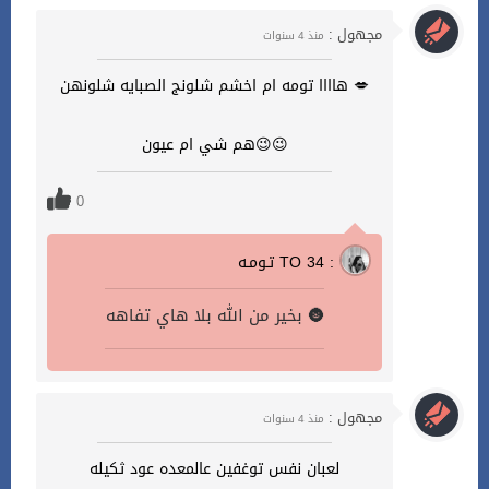
مجهول :
منذ 4 سنوات
💋 هاااا تومه ام اخشم شلونج الصبايه شلونهن
😉😉هم شي ام عيون
0
تـومـه TO 34 :
بخير من الله بلا هاي تفاهه 🌚
مجهول :
منذ 4 سنوات
لعبان نفس توغفين عالمعده عود ثكيله