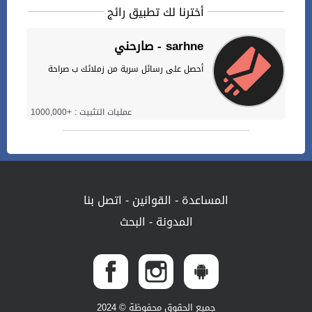
أخترنا لك تطبيق رائج
صارحني - sarhne
أحصل على رسائل سرية من زملائك ب صراحة
عمليات التثبيت : +1000,000
المساعدة
-
القوانين
-
اتصل بنا
المدونة
-
البحث
جميع الحقوق محفوظة © 2024