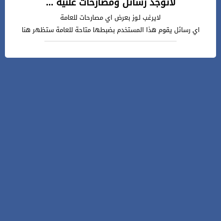
لاتوجد رسائل ومصارحات علنية ...
لايرغب لـوز بعرض اي مصارحات للعامة
اي رسائل يقوم هذا المستخدم بضبطها متاحة للعامة ستظهر هنا