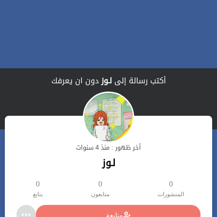
أكتب رسالة إلى
لـوز
دون ان يعرفك
أخر ظهور : منذ 4 سنوات
لـوز
0
0
0
المنشورات
متابعون
يتابع
متابعة