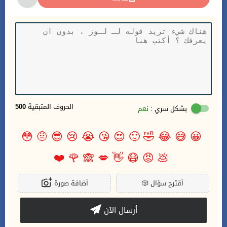
الحروف المتبقية
500
بشكل سري :
نعم
😳
🤨
😎
😢
😭
😘
😍
🙂
🤣
😂
😅
😀
❤️
🌹
🙈
💋
👋
😷
😡
💩
أقترح سؤال
🎲
أضافة صورة
أرسال الآن