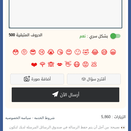
الحروف المتبقية
500
بشكل سري :
نعم
😳
🤨
😎
😢
😭
😘
😍
🙂
🤣
😂
😅
😀
❤️
🌹
🙈
💋
👋
😷
😡
💩
أقترح سؤال
🎲
أضافة صورة
أرسال الآن
الزيارات : 5,860
-
شروط الخدمة
سياسة الخصوصية
نصيحة: من أجل أن يتم حفظ الرسالة في صندوق الرسائل المرسلة لديك لتكون