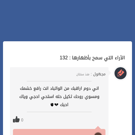
132 : الأراء التي سمح بأظهارها
مجهول :
منذ سنتان
اني دوم اراقبك من الواتباد انت رافع خشمك
ومسوي روحك ثكيل حته استحي احجي وياك
احبك 💔🫀
0