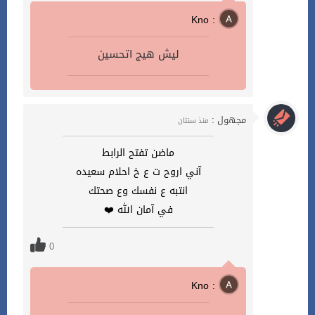
Kno :
ليش هيج اتحسين
مجهول :
منذ سنتان
ماضن تفتح الرابط
آني اروح ت ع خ احلام سعيده
انتبه ع نفسك وع صحتك
في آمان الله ❤️
0
Kno :