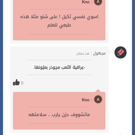
Kno :
اسوي نفسي ثكيل ! على شنو مثلا هذه
طبعي للعلم
مجهول :
منذ سنتان
-عِراقية التَعب مچودَر بعيُونها.
0
Kno :
ماتشووف حزن يارب .. سلامتهه