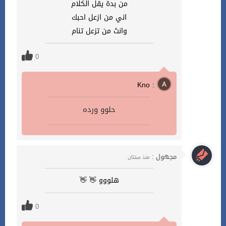
من بدة يقل الكلام
اني من ازعل احبك
وانتَ من تزعل تنام
0
Kno :
حلوو ورده
مجهول :
منذ سنتان
هلووو 👋 👋
0