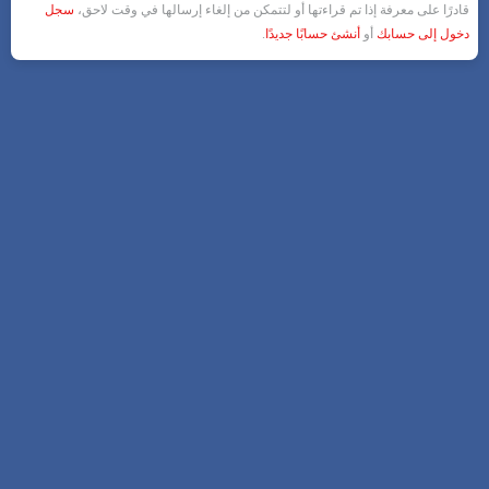
قادرًا على معرفة إذا تم قراءتها أو لتتمكن من إلغاء إرسالها في وقت لاحق،
سجل
دخول إلى حسابك
أو
أنشئ حسابًا جديدًا
.