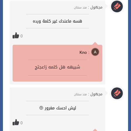
مجهول :
منذ سنتان
هسه ماعندك غير كلمة ورده
0
Kno :
شبيهه هل كلمه زاعجتچ
مجهول :
منذ سنتان
ليش احسك مغرور 🤨
0