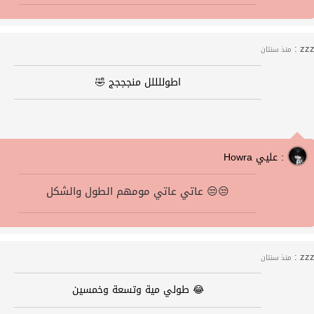
zzz 
منذ سنتان
اطوللللل منجججج 🤣
Howra عليي :
عاتي عاتي مومهم الطول والشكل 😒😒
zzz 
منذ سنتان
😂 طولي مية وتسعة وخمسين