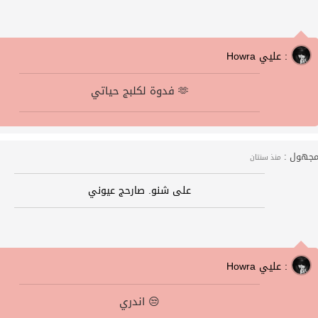
Howra عليي :
فدوة لكلبج حياتي 🫶
جهول :
منذ سنتان
على شنو. صارحج عيوني
Howra عليي :
اندري 😒