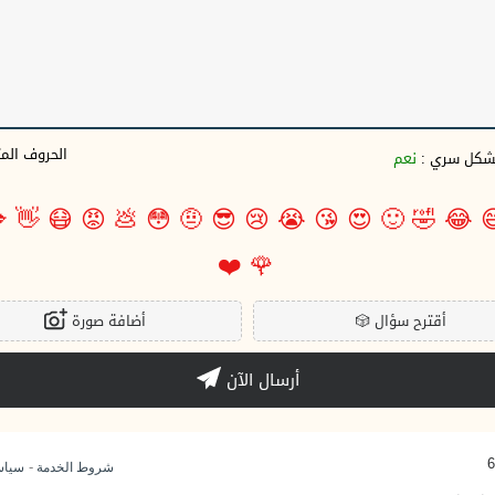
وف المتبقية
نعم
بشكل سري 

👋
😷
😡
💩
😳
🤨
😎
😢
😭
😘
😍
🙂
🤣
😂

❤️
🌹
أضافة صورة
🎲
أقترح سؤال
أرسال الآن
-
وصية
شروط الخدمة