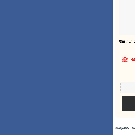
500
الحر
🙈

سياسة الخص