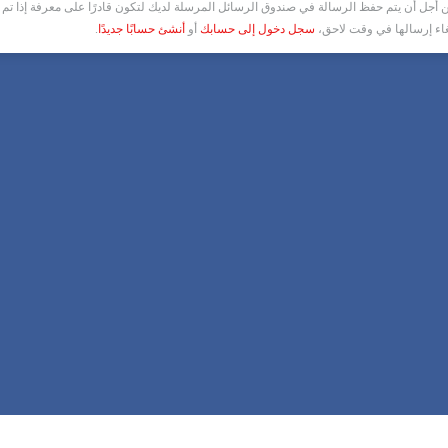
أجل أن يتم حفظ الرسالة في صندوق الرسائل المرسلة لديك لتكون قادرًا على معرفة إذا تم ق
غاء إرسالها في وقت لاحق،
سجل دخول إلى حسابك
أو
أنشئ حسابًا جديدًا
.