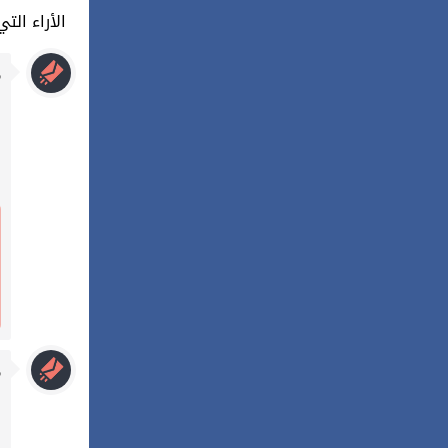
11 : الأراء
م
م