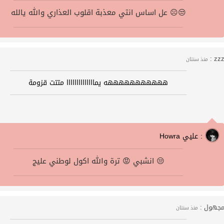
عل اساس انتي معذبة اقلوب العذاري والله يالله ☹️😒
zzz 
منذ سنتان
هههههههههههه يماااااااااااااا متتت قزومة
Howra عليي :
انشبي 😡 ترة والله اكول لوطني عليج 😒
جهول :
منذ سنتان