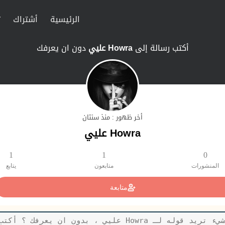
الرئيسية
أشتراك
ت
أكتب رسالة إلى
Howra عليي
دون ان يعرفك
أخر ظهور : منذ سنتان
Howra عليي
1
1
0
المنشورات
متابعون
يتابع
متابعة