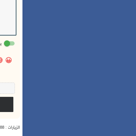
:

😀
الزيارات : 688