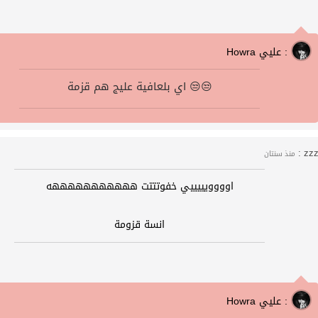
Howra عليي :
اي بلعافية عليج هم قزمة 😒😒
zzz 
منذ سنتان
اوووويييييي خفوتتتت هههههههههههه
انسة قزومة
Howra عليي :