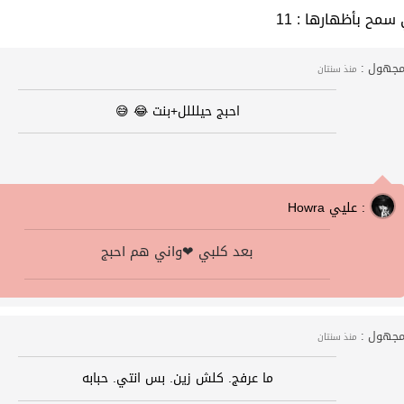
 التي سمح بأظهارها
جهول :
منذ سنتان
احبج حيلللل+بنت 😂 😅
Howra عليي :
بعد كلبي ❤واني هم احبج
جهول :
منذ سنتان
ما عرفج. كلش زين. بس انتي. حبابه