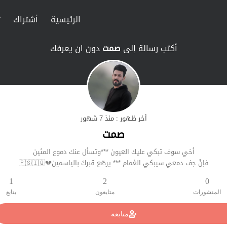
الرئيسية
أشتراك
ت
أكتب رسالة إلى
صمت
دون ان يعرفك
أخر ظهور : منذ 7 شهور
صمت
أخي سوف تبكي عليك العيون ***وتسأل عنك دموع المئين
فإنْ جف دمعي سيبكي الغمام *** يرصّع قبركَ بالياسمين💔🇵🇸🇮🇶
1
2
0
المنشورات
متابعون
يتابع
متابعة