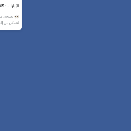
الزيارات : 905
نصيحة: من 
لتتمكن من إل