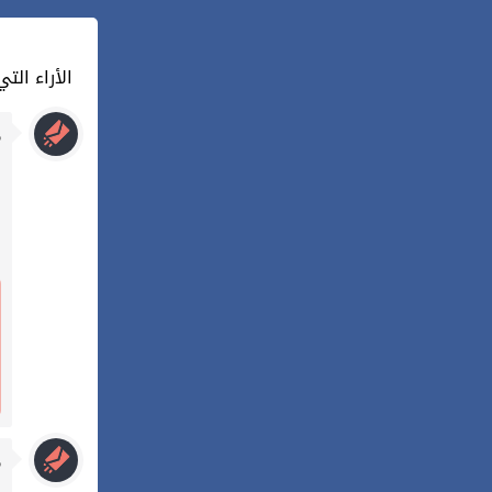
5 : الأراء 
م
م