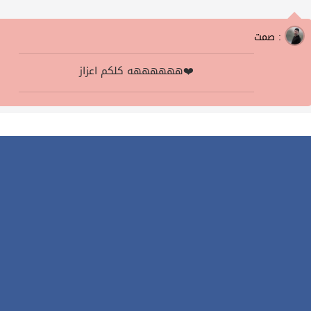
صمت :
ههههههه كلكم اعزاز❤️