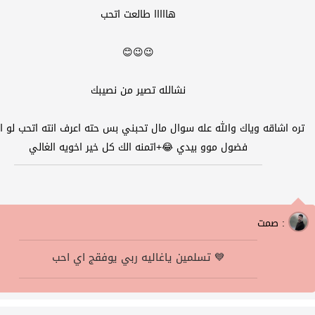
هااااا طالعت اتحب
😉😉😊
نشالله تصير من نصيبك
تره اشاقه وياك والله عله سوال مال تحبني بس حته اعرف انته اتحب لو ا
فضول موو بيدي 😂+اتمنه الك كل خير اخويه الغالي
صمت :
تسلمين ياغاليه ربي يوفقج اي احب 💙