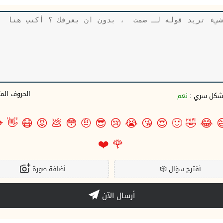
وف المتبقية
نعم
بشكل سري 

👋
😷
😡
💩
😳
🤨
😎
😢
😭
😘
😍
🙂
🤣
😂

❤️
🌹
أضافة صورة
🎲
أقترح سؤال
أرسال الآن