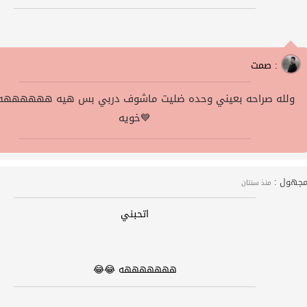
صمت :
ولله صراحه بعيني وحده ضليت ماشوف دربي بس هيه ههههههه 
خويه💙
جهول :
منذ سنتان
اتحبني
هههههههه 😂😂