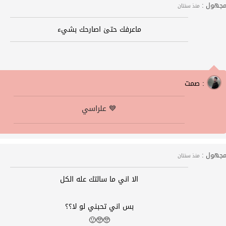
جهول :
منذ سنتان
ماعرفك حتىٰ اصارحك بشيء
صمت :
علراسي 💙
جهول :
منذ سنتان
الا اني ما سالتك عله الكل
بس اني تحبني لو لا؟؟
🥺🥺🙂