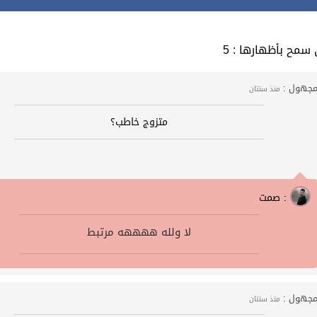
التي سمح بأظهارها
جهول :
منذ سنتان
متزوج خاطب؟
صمت :
لا ولله ههههه مرتبط
جهول :
منذ سنتان