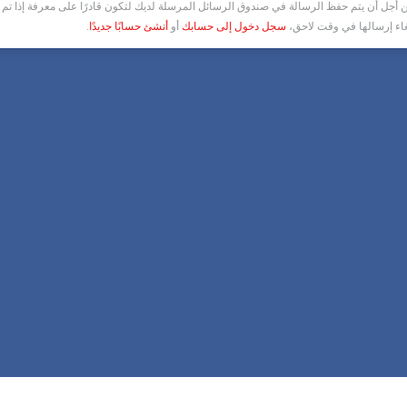
أجل أن يتم حفظ الرسالة في صندوق الرسائل المرسلة لديك لتكون قادرًا على معرفة إذا تم ق
غاء إرسالها في وقت لاحق،
سجل دخول إلى حسابك
أو
أنشئ حسابًا جديدًا
.