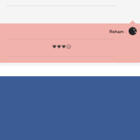
Reham :
💗💗💗😣