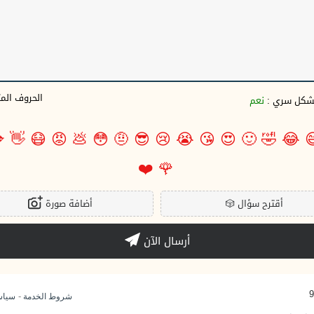
وف المتبقية
نعم
بشكل سري 

👋
😷
😡
💩
😳
🤨
😎
😢
😭
😘
😍
🙂
🤣
😂

❤️
🌹
أضافة صورة
🎲
أقترح سؤال
أرسال الآن
-
وصية
شروط الخدمة