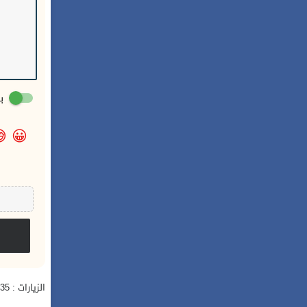
:

😀
الزيارات : 935