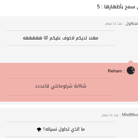
التي سمح بأظهارها
جهول :
منذ 11 شهر
مهند لديكم لاخوف عليكم 🤣 هههههه
Reham :
شااابة شرلومانتي قاعددد
Mhd99xx 
منذ 11 شهر
ما الذي تحاول نسيانه؟ 🌪️