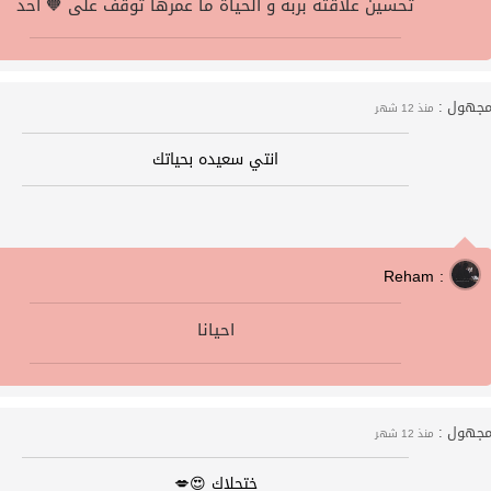
تحسين علاقته بربه و الحياة ما عمرها توقف على 🧡 احد
جهول :
منذ 12 شهر
انتي سعيده بحياتك
Reham :
احيانا
جهول :
منذ 12 شهر
ختحلاك 😍💋