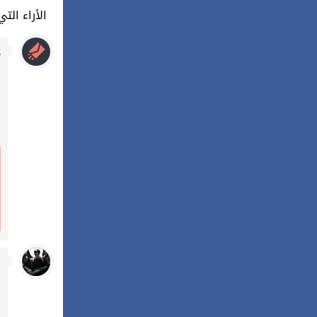
5 : الأراء 
م
: