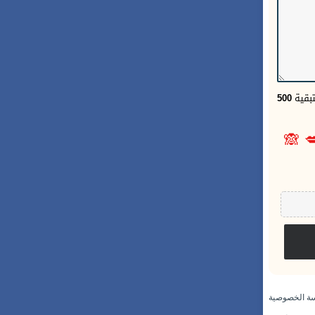
500
الحر
🙈

سياسة الخص