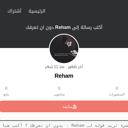
الرئيسية
أشتراك
ت
أكتب رسالة إلى
Reham
دون ان تعرفك
أخر ظهور : منذ 11 شهر
Reham
0
0
0
المنشورات
متابعون
يتابع
متابعة