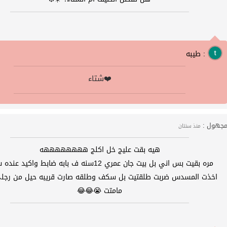
طيبه :
شتاء❤️
جهول :
منذ سنتان
هيه بقت عليج خل اكلج ههههههههه
مره بقيت بس اني بل بيت جان عمري 12سنه ف بابه ضابط واكيد عنده سلاح
اخذت المسدس ضربت طلقتيت بل سكف وطلقه صارت قريبه حيل من رجلي
مامتت 😭😂😂