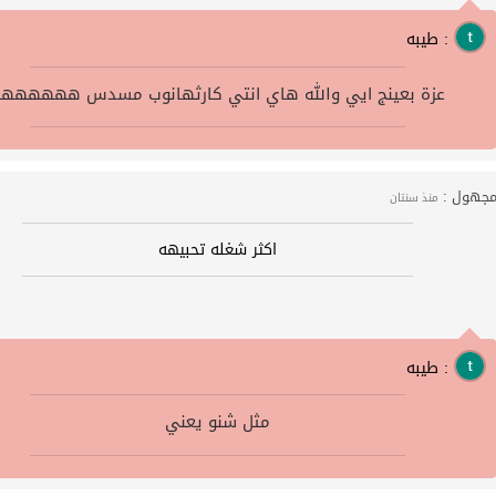
طيبه :
عزة بعينج ايي والله هاي انتي كارثهانوب مسدس هههههه
جهول :
منذ سنتان
اكثر شغله تحبيهه
طيبه :
مثل شنو يعني