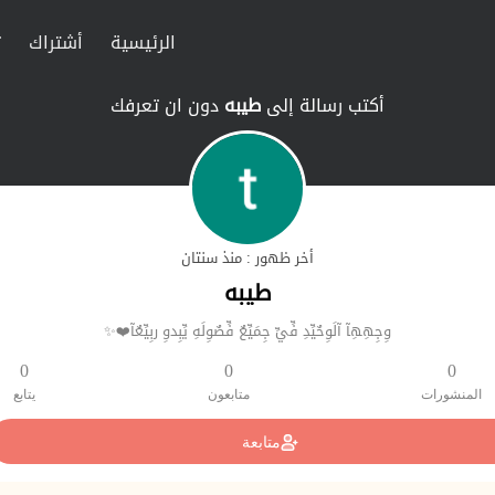
الرئيسية
أشتراك
ت
أكتب رسالة إلى
طيبه
دون ان تعرفك
أخر ظهور : منذ سنتان
طيبه
وِجِهِهِآ آلَوِحٌيِّدِ فِّيِّ جِمَيِّعٌ فِّصٌوِلَهِ يِّبِدوِ ربِيِّعٌآ❤️✨
0
0
0
المنشورات
متابعون
يتابع
متابعة