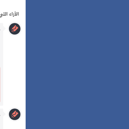
21 : الأراء
م
م