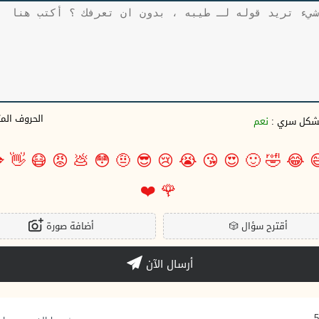
وف المتبقية
نعم
بشكل سري 

👋
😷
😡
💩
😳
🤨
😎
😢
😭
😘
😍
🙂
🤣
😂

❤️
🌹
أضافة صورة
🎲
أقترح سؤال
أرسال الآن