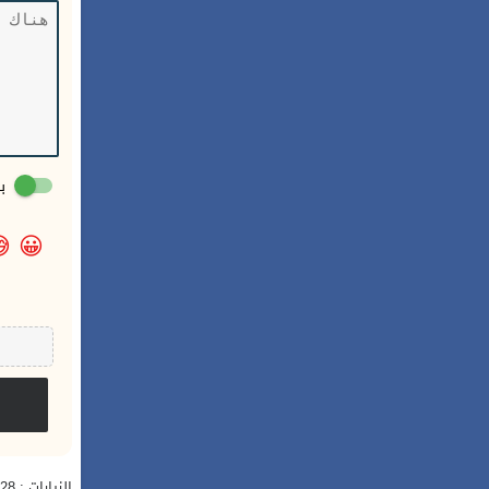
:

😀
الزيارات : 528