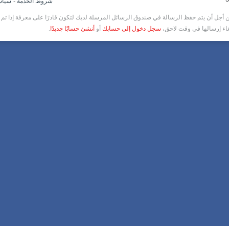
-
شروط الخدمة
سياس
أجل أن يتم حفظ الرسالة في صندوق الرسائل المرسلة لديك لتكون قادرًا على معرفة إذا تم ق
غاء إرسالها في وقت لاحق،
سجل دخول إلى حسابك
أو
أنشئ حسابًا جديدًا
.