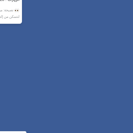
نصيحة: من 
لتتمكن من إل