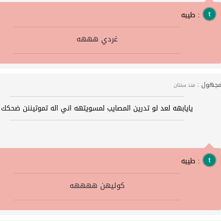
طيبه :
غردي هههه
جهول :
منذ سنتان
يايابهه لعد لو تدرين المصايب لمسويتهه اني اله تموتيننن ضحكك
طيبه :
كوليهن ههههه