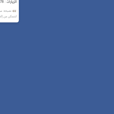
الزيارات : 678
نصيحة: من 
لتتمكن من إل