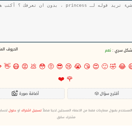
وف المتبقية
نعم
بشكل سري 

👋
😷
😡
💩
😳
🤨
😎
😢
😭
😘
😍
🙂
🤣
😂

❤️
🌹
أضافة صورة
🎲
أقترح سؤال
ا كنت
دخول
او
تسجيل اشتراك
يرغب هذا المستخدم بقبول مصارحات فقط من الاعضاء المسجلين ل
مشترك سابق