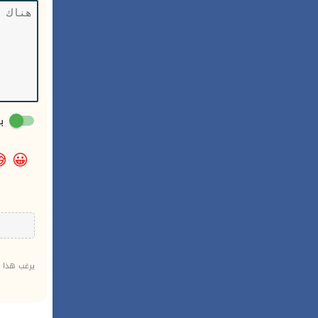
:

😀
دينا فضلاً