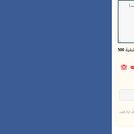
500
الحر
🙈

لحسابك اذ