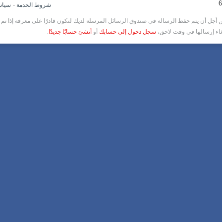
-
شروط الخدمة
سياس
أجل أن يتم حفظ الرسالة في صندوق الرسائل المرسلة لديك لتكون قادرًا على معرفة إذا تم ق
غاء إرسالها في وقت لاحق،
سجل دخول إلى حسابك
أو
أنشئ حسابًا جديدًا
.