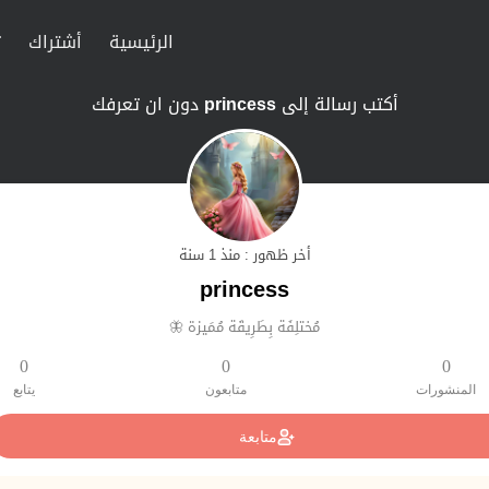
الرئيسية
أشتراك
ت
أكتب رسالة إلى
princess
دون ان تعرفك
أخر ظهور : منذ 1 سنة
princess
مُختلِفَة بِطَرِيقَة مُمَيزة 🦋
0
0
0
المنشورات
متابعون
يتابع
متابعة