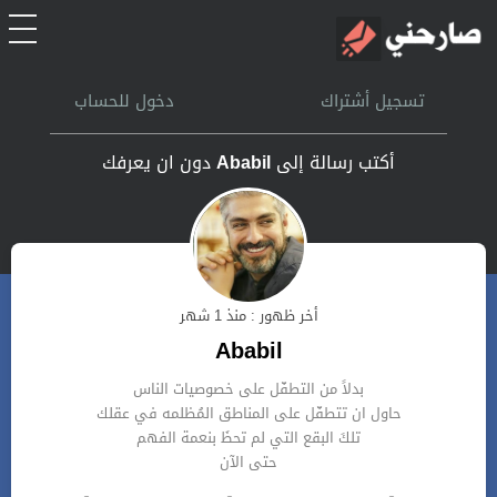
الرئيسية
تسجيل أشتراك
دخول للحساب
أشتراك
أكتب رسالة إلى
Ababil
دون ان يعرفك
تسجل الدخول
بحث
أخر ظهور : منذ 1 شهر
تعليمات
Ababil
‏بدلاً من التطفّل على خصوصيات الناس
اتصل بنا
حاول ان تتطفّل على المناطق المُظلمه في عقلك
تلكَ البقع التي لم تحظَ بنعمة الفهم
حتى الآن