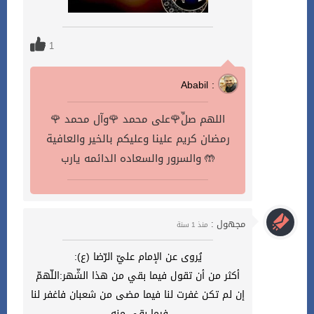
1
Ababil :
اللهم صلِّ🌹على محمد 🌹وآل محمد 🌹
رمضان كريم علينا وعليكم بالخير والعافية
والسرور والسعاده الدائمه يارب 🤲
مجهول :
منذ 1 سنة
يُروى عن الإمام عليّ الرّضا (ع):
أكثر من أن تقول فيما بقي من هذا الشّهر:اللّهمّ
إن لم تكن غفرت لنا فيما مضى من شعبان فاغفر لنا
فيما بقي منه.