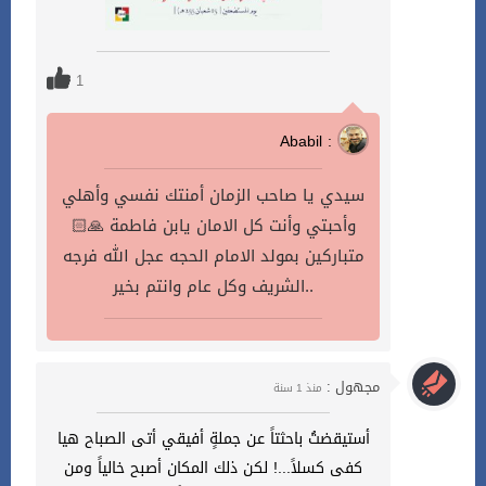
1
Ababil :
سيدي يا صاحب الزمان أمنتك نفسي وأهلي
وأحبتي وأنت كل الامان يابن فاطمة 🙏🏻
متباركين بمولد الامام الحجه عجل الله فرجه
الشريف وكل عام وانتم بخير..
مجهول :
منذ 1 سنة
أستيقضتُ باحثتاً عن جملةٍ أفيقي أتى الصباح هيا
كفى كسلاً...! لكن ذلك المكان أصبح خالياً ومن