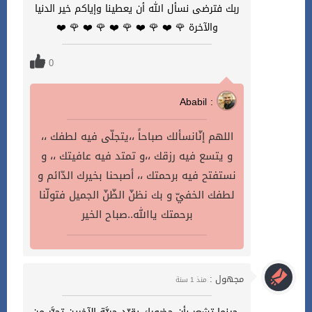
ربك فترضى نسأل الله أن يعطينا وإياكم خير الدنيا
والآخرة 🌹 ❤️ 🌹 ❤️ 🌹 ❤️ 🌹 ❤️ 🌹 ❤️
0
Ababil :
اللهم إنّانسألك صباحاً ،،يتجلّى فيه لطفك ،،
و يتسع فيه رزقك ،،و تمتد فيه عافيتك ،، و
نستفتح فيه برحمتك ،، أصبحنا بخيرك الدّائم و
لطفك الخفيّ و بك نظنّ الظّنّ الجميل فتولّنا
برحمتك ياالله..صباح الخير
مجهول :
منذ 1 سنة