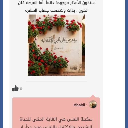
ستكون الأعذار موجودة دائماً. أما الفرصة فلن
تكون.. بذات ولاتحسب جساب العشره
0
Ababil :
سكينة النفس هي الغاية المثلى للحياة
الرشيده. والإكتفاء بالنفس مريح جداً، لا