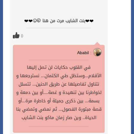
❤️❤️بنت الشايب مرت من هنا 🤭😜❤️❤️
0
Ababil :
في القلوب حكايات لن تصل إليها
الأقلام...وستظل طي الكتمان... نسترجعها و
نتناول تفاصيلها عن طريق الحنين... تتسلل
لخواطرنا بين تنهيدة و غصة....أو بين دمعة و
بسمة... بين ذكرى جميلة أو خاطرة مرة...أو
قصة مبتورة الفصول... ثم نمضي وتمضي بنا
الحياة.. وين صار زمان ماكو بنت الشايب