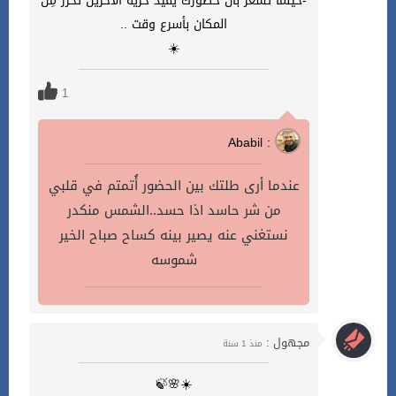
-حينما تشعر بأن حضورك يقيّد حريَّة الآخرين تحرَّر مِن
المكان بأسرع وقت ..
☀️
1
Ababil :
عندما أرى طلتك بين الحضور أُتمتم في قلبي
من شر حاسد اذا حسد..الشمس منكدر
نستغني عنه يصير بينه كساح صباح الخير
شموسه
مجهول :
منذ 1 سنة
☀️🌸🍃