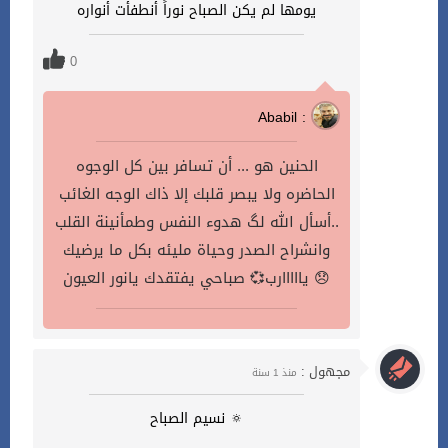
يومها لم يكن الصباح نوراً أنطفأت أنواره
0
Ababil :
الحنين هو ... أن تسافر بين كل الوجوه
الحاضره ولا يبصر قلبك إلا ذاك الوجه الغائب
..أسأل الله لگ هدوء النفس وطمأنينة القلب
وانشراح الصدر وحياة مليئه بكل ما يرضيك
يااااارب💞 صباحي يفتقدك يانور العيون 😞
مجهول :
منذ 1 سنة
🔅 نسيم الصباح