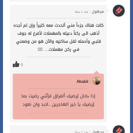
مجهول :
منذ 1 سنة
كانت هناك جزءاً مني أتحدث معه كثيراً وإن لم أجده
أذهب الى ركناً دعيته بالمهملات لأفرغ له جوف
قلبي وأحمله ثقل ساكنيه والآن هو من وضعني
في ركن مهملات.... ✍🏻
0
Ababil :
إذا ڪان يُرضيك ألفراق فإنّني رضيت بما
يُرضيك يا خير الهاجرين ..لابد وان نعود
مجهول :
منذ 1 سنة