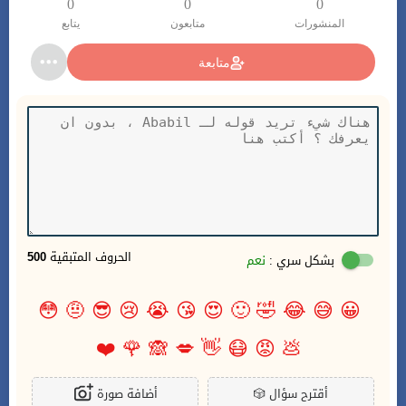
0
0
0
المنشورات
متابعون
يتابع
متابعة
الحروف المتبقية
500
بشكل سري :
نعم
😳
🤨
😎
😢
😭
😘
😍
🙂
🤣
😂
😅
😀
❤️
🌹
🙈
💋
👋
😷
😡
💩
أقترح سؤال
🎲
أضافة صورة