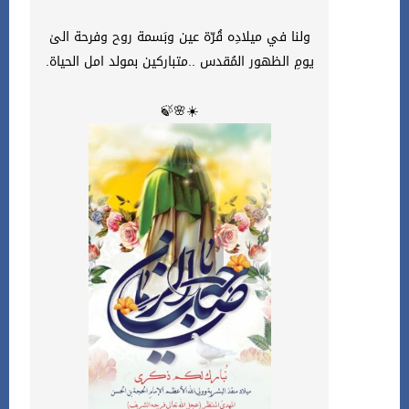
ولنا في ميلادِه قُرّة عين وبَسمة روح وفرحة الىٰ
يومِ الظهور المُقدس ..متباركين بمولد امل الحياة.
☀️🌸🍃