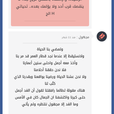
ينقصك قرب أحد ولا يؤلمك بعده.. تحياتي
الج H
مجهول :
منذ 11 شهر
وتمضي بنا الحياة
ولانستيقظ إلا عندما نجد قطار العمر قد مر بنا
وأخذ معه أجمل واحلى سنين أعمارنا
فلا نحن حققنا أحلامنا
ولا نحن عشنا الحياة ورضينا بواقعنا وبقدرنا الذي
كتُب لنا
هناك مقولة لطالما رافقتنا تقول أن الغد أجمل
حتى كبرنا واكتشفنا ان الجمال كان في الأمس
وما الغد إلا مجهول ننتظره ولم يأتي