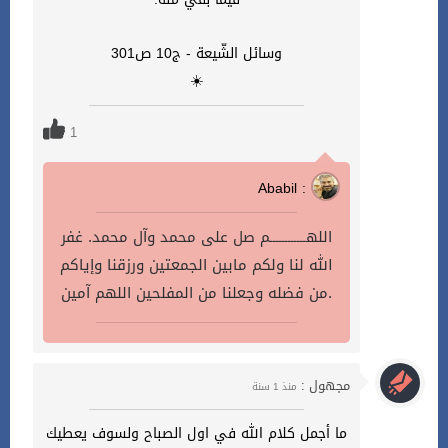
وسائل الشّيعة - ج10 ص301
☀️
1
Ababil :
اللهــــــــــــم صل على محمد وآل محمد. غفر
الله لنا ولكم مابين الجمعتين ورزقنا وإياكم
من فضله وجعلنا من المفلحين اللهم آمين.
مجهول :
منذ 1 سنة
ما أجمل كلام الله في اول الصباح ولسوف يعطيك