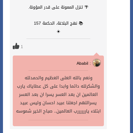
🌴 تنزل المعونة على قدر المؤونة.
📚 نهج البلاغة، الحكمة 157
☀️
1
Ababil :
ونعم بالله العلى العظيم والحمدلله
والشكرلله دائما وابدا على كل عطاياك يارب
العالمين ان بعد العسر يسرا ان بعد العسر
يسراللهم اجعلنا عبيد احسان وليس عبيد
ابتلاء ياررررررب العالمين.. صباح الخير شموسه