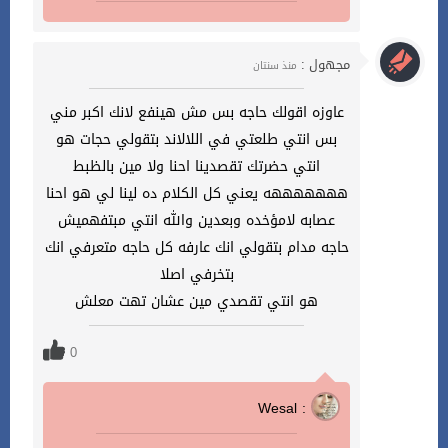
مجهول :
منذ سنتان
عاوزه اقولك حاجه بس مش هينفع لانك اكبر مني
بس انتي طلعتي في اللالاند بتقولي حجات هو
انتي حضرتك تقصدينا احنا ولا مين بالظبط
هههههههه يعني كل الكلام ده لينا لي هو احنا
عصابه لامؤخده وبعدين والله انتي مبتفهميش
حاجه مدام بتقولي انك عارفه كل حاجه متعرفي انك
بتخرفي اصلا
هو انتي تقصدي مين عشان تهت معلش
0
Wesal :