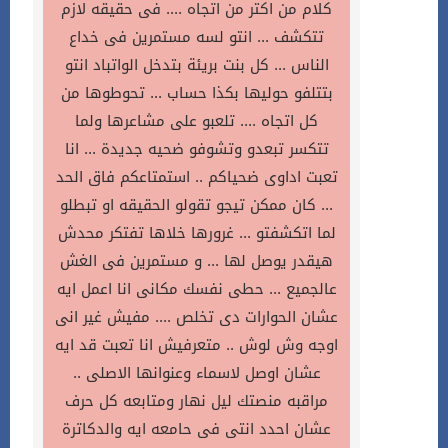
كلام من اكتر من اتجاه .... فى حقيقه لازم
تتكشف ... انتو لسه مستمرين فى خداع
الناس ... كل بنت بريئة بتدخل الواتباد انتو
بتتلفو حوليها بكذا حساب ... تحوطوها من
كل اتجاه .... تلعبو على مشاعرها ولما
تتكسر تبعدو وتشوفو ضحيه جديدة ... انا
تعبت اداوى ضحياكم .. استمتاعكم فاق الحد
... كان ممكن تيجو تقولو الحقيقه او تبطلو
لما اتكشفتو ... غرورها خلاها تفتكر محدش
هيقدر يوصل لها ... و مستمرين فى الغش
عالجميع ... حطى نفسك مكانى انا اعمل ايه
عشان الحوارات دى تخلص .... مفيش غير انى
اوجه وش لوش .. متعرفيش انا تعبت قد ايه
عشان اوصل لاسماء وعنوانها الاصلى ..
مراقبه منصتك ليل نهار ومتابعه كل حرف
عشان احدد انتى فى حامعه ايه والدكاترة