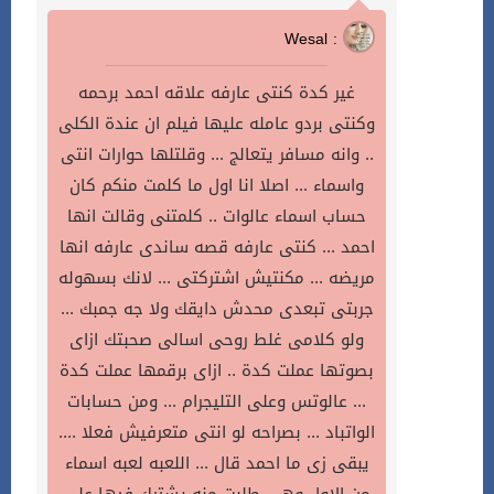
Wesal :
غير كدة كنتى عارفه علاقه احمد برحمه
وكنتى بردو عامله عليها فيلم ان عندة الكلى
.. وانه مسافر يتعالج ... وقلتلها حوارات انتى
واسماء ... اصلا انا اول ما كلمت منكم كان
حساب اسماء عالوات .. كلمتنى وقالت انها
احمد ... كنتى عارفه قصه ساندى عارفه انها
مريضه ... مكنتيش اشتركتى ... لانك بسهوله
جربتى تبعدى محدش دايقك ولا جه جمبك ...
ولو كلامى غلط روحى اسالى صحبتك ازاى
بصوتها عملت كدة .. ازاى برقمها عملت كدة
... عالوتس وعلى التليجرام ... ومن حسابات
الواتباد ... بصراحه لو انتى متعرفيش فعلا ....
يبقى زى ما احمد قال ... اللعبه لعبه اسماء
من الاول وهى طلبت منه يشترك فيها على