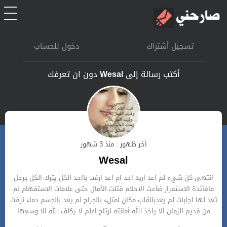
الرئيسية
تسجيل أشتراك
دخول للحساب
أشتراك
أكتب رسالة إلى
Wesal
دون ان تعرفك
تسجل الدخول
بحث
أخر ظهور : منذ 3 شهور
تعليمات
Wesal
انتهى كل شيء لم اعد اريد احد ام اعد ارغب بااحد الكل يترك الكل يرحل
اتصل بنا
مافائدة الاستمرار ضاعت الاحلام قتلت الآمال حتى علامات الاستفهام لم
تعد لها اجابات لم يعدبالقلب مكان امتلء بالجراح لم يعد بالجسم دماء نزفت
من قديم الزمان الا ياخذ الله أمانته ارتاح اعلم لا يكلف الله الا وسعها