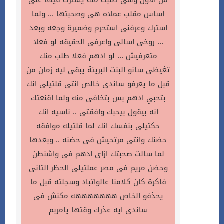
اساس مقلب عملاه هى وصحبتها ... ولما
استرك وعرفنى استحرم وضميرة وجعه وبعد
... روخى اسالى واعرفى الحقيقه لو فعلا
متعرفيش ... لو ادهم فعلا طلب منك
تغيظى سانو البنت البريئة يبقى ليه زمان من
قبل ما يعرفو ساندى خالص انتى قلتيلى انك
بتحبي ادهم بس بتخافى منه ولما اقنعتك
انه بيقول بيحبك وافقتى .. ناسيه انك
حكتيلى بنفسك انك لما قلتيله موافقه
حضنك وانتى مرتحيش فى حضنه .. وبعدها
لما سالت صحبتك ازاى ادهم فى واشنطن
وحضن مريم فى مصر عملتيلى الحظر التانى
فاكرة كان كلامنا عالواتباد وسجلته قبل ما
يحذفو الخاص هههههههه مكنش فى
ساندى ايه عذرك وقتها يامربم