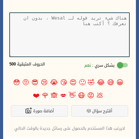
الحروف المتبقية
500
بشكل سري :
نعم
😳
🤨
😎
😢
😭
😘
😍
🙂
🤣
😂
😅
😀
❤️
🌹
🙈
💋
👋
😷
😡
💩
أقترح سؤال
🎲
أضافة صورة
لايرغب هذا المستخدم بالحصول على رسائل جديدة بالوقت الحالي