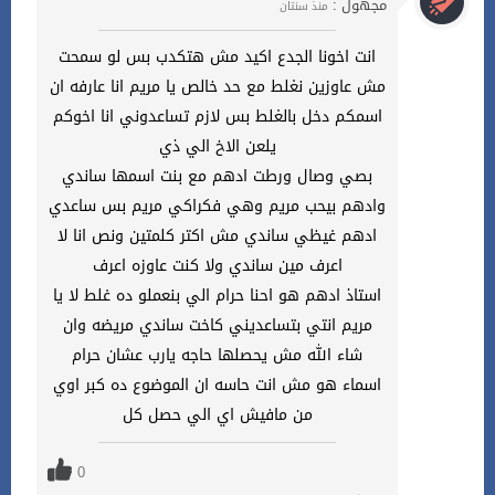
مجهول :
منذ سنتان
انت اخونا الجدع اكيد مش هتكدب بس لو سمحت
مش عاوزين نغلط مع حد خالص يا مريم انا عارفه ان
اسمكم دخل بالغلط بس لازم تساعدوني انا اخوكم
يلعن الاخ الي ذي
بصي وصال ورطت ادهم مع بنت اسمها ساندي
وادهم بيحب مريم وهي فكراكي مريم بس ساعدي
ادهم غيظي ساندي مش اكتر كلمتين ونص انا لا
اعرف مين ساندي ولا كنت عاوزه اعرف
استاذ ادهم هو احنا حرام الي بنعملو ده غلط لا يا
مريم انتي بتساعديني كاخت ساندي مريضه وان
شاء الله مش يحصلها حاجه يارب عشان حرام
اسماء هو مش انت حاسه ان الموضوع ده كبر اوي
من مافيش اي الي حصل كل
0