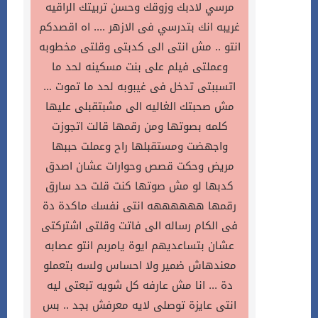
مرسي لادبك وزوقك وحسن تربيتك الراقيه
غريبه انك بتدرسي فى الازهر .... اه اقصدكم
انتو .. مش انتى الى كدبتى وقلتى مخطوبه
وعملتى فيلم على بنت مسكينه لحد ما
اتسببتى تدخل فى غيبوبه لحد ما تموت ...
مش صحبتك الغاليه الى مشبتقبلى عليها
كلمه بصوتها ومن رقمها قالت اتجوزت
واجهضت ومستقبلها راح وعملت حببها
مريض وحكت قصص وحوارات عشان اصدق
كدبها لو مش صوتها كنت قلت حد سارق
رقمها ههههههه انتى نفسك ماكدة دة
فى الكام رساله الى فاتت وقلتى اشتركتى
عشان بتساعديهم ايوة يامربم انتو عصابه
معندهاش ضمير ولا احساس ولسه بتعملو
دة ... انا مش عارفه كل شويه تبعتى ليه
انتى عايزة توصلى لايه معرفش بجد .. بس