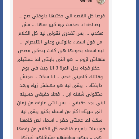
Wesal :
فرضا كل القصه الى حكتيها دلوقتى صح ....
بصراحه انا صدقت جزء كبير منها ... مش
هكدب ... بس تقدرى تقولى ليه كل الكلام
من فون اسماء عالوتس وعلى التليجرام ...
ليه اسماء بصوتها هى كانت بتحكى قصص
ملهاش لزوم ... هو انتى يابنتى لما عملتيلى
حظر فجاه بدل المرة 3 انا جيت فى يوم
وقلتلك كلمينى غصب .. انا سكت .. مجتش
دايقتك .. يبقى ليه هو معملش زيك وبعد
هتقولى شفته ابن .. فعلا حقيقي حسيته
ابنى بجد حقيقي .. بس انتى عارفه من زمان
انى حبيتك اكتر من اسماء بكتير يبقى ليه
سكت لما عملتى حظر .. اسماء نص كلمها
فويسات يامربم فاهمه كل الكلام من رقمها
هى .. حبهم مواقفهم مشاكلهم غيرتها