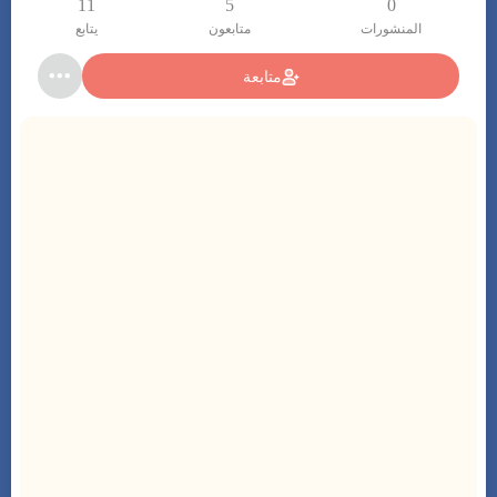
11
5
0
المنشورات
متابعون
يتابع
متابعة