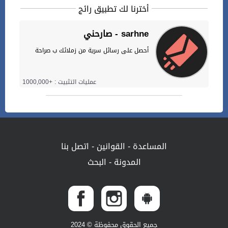
أخترنا لك تطبيق رائج
صارحني - sarhne
أحصل على رسائل سرية من زملائك ب صراحة
عمليات التثبيت : +1000,000
المساعدة
-
القوانين
-
اتصل بنا
المدونة
-
البحث
جميع الحقوق محفوظة © 2024