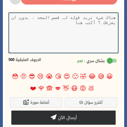
الحروف المتبقية
500
بشكل سري :
نعم
😳
🤨
😎
😢
😭
😘
😍
🙂
🤣
😂
😅
😀
❤️
🌹
🙈
💋
👋
😷
😡
💩
أقترح سؤال
🎲
أضافة صورة
أرسال الآن