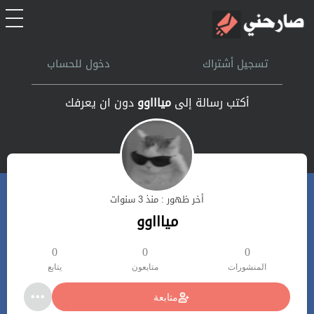
الرئيسية
تسجيل أشتراك
دخول للحساب
أشتراك
أكتب رسالة إلى
مياااوو
دون ان يعرفك
تسجل الدخول
بحث
أخر ظهور : منذ 3 سنوات
تعليمات
مياااوو
اتصل بنا
0
0
0
المنشورات
متابعون
يتابع
متابعة