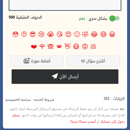
الحروف المتبقية
500
بشكل سري :
نعم
😳
🤨
😎
😢
😭
😘
😍
🙂
🤣
😂
😅
😀
❤️
🌹
🙈
💋
👋
😷
😡
💩
أقترح سؤال
🎲
أضافة صورة
أرسال الآن
الزيارات : 261
-
شروط الخدمة
سياسة الخصوصية
نصيحة: من أجل أن يتم حفظ الرسالة في صندوق الرسائل المرسلة لديك لتكون
قادرًا على معرفة إذا تم قراءتها أو لتتمكن من إلغاء إرسالها في وقت لاحق،
سجل
دخول إلى حسابك
أو
أنشئ حسابًا جديدًا
.