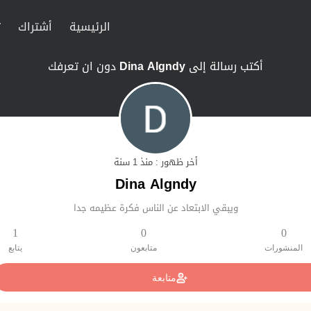
الرئيسية
أشتراك
ت
أكتب رسالة إلى
Dina Algndy
دون ان تعرفك
أخر ظهور : منذ 1 سنة
Dina Algndy
ويبقي الابتعاد عن الناس فكرة عظيمه جدا
1
0
0
المنشورات
متابعون
يتابع
متابعة