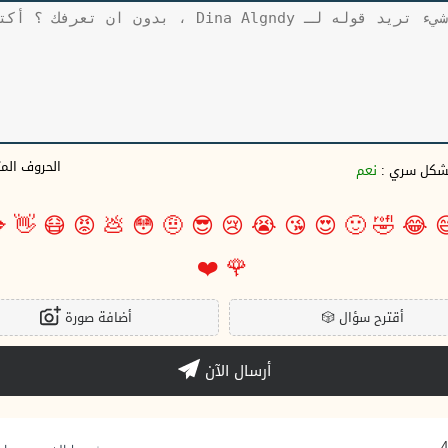
وف المتبقية
نعم
بشكل سري 

👋
😷
😡
💩
😳
🤨
😎
😢
😭
😘
😍
🙂
🤣
😂

❤️
🌹
أضافة صورة
🎲
أقترح سؤال
أرسال الآن