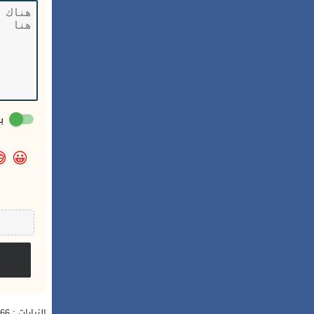
:

😀
الزيارات : 466