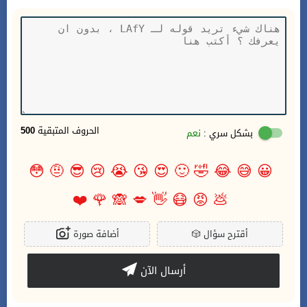
الحروف المتبقية
500
بشكل سري :
نعم
😳
🤨
😎
😢
😭
😘
😍
🙂
🤣
😂
😅
😀
❤️
🌹
🙈
💋
👋
😷
😡
💩
أقترح سؤال
🎲
أضافة صورة
أرسال الآن