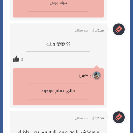
حبك برص
مجهول :
منذ سنتان
؟؟ 🥺🥺 وينك
0
LAfY :
حالي تمام موجود
مجهول :
منذ سنتان
منعرفكش انا من طبرق ثانيه ربي يجبر بخاطرك