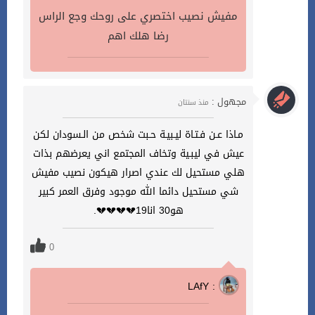
مفيش نصيب اختصري على روحك وجع الراس
رضا هلك اهم
مجهول :
منذ سنتان
مـاذا عـن فـتـاة ليـبيـة حـبت شخص من الـسودان لكن
عيش في ليبـية وتخاف المجتمع اني يعرضهم بذات
هلي مستحيل لك عندي اصرار هيكون نصيب مفيش
شي مستحيل دائما الله موجود وفرق العمر كبير
هو30 انا19💔💔💔💔.
0
LAfY :