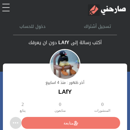
الرئيسية
تسجيل أشتراك
دخول للحساب
أشتراك
أكتب رسالة إلى
LAfY
دون ان يعرفك
تسجل الدخول
بحث
أخر ظهور : منذ 4 اسابيع
تعليمات
LAfY
اتصل بنا
2
0
0
المنشورات
متابعون
يتابع
متابعة