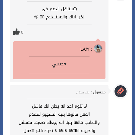
بتستاهل الدعم خى
لكن اياك والاستسلام 😶‍🌫️ 🫥
0
LAfY :
حبيبي♥️
مجهول :
منذ سنتان
لا تلوم احد انه يظن انك فاشل
الاهل قالوها بنيه التشجيع لتتقدم
والصاحب قالها بنيه انه يجعلك ضعيف فتفشل
والحبيبه قالتها لانها لا تحبك فلم تتحمل