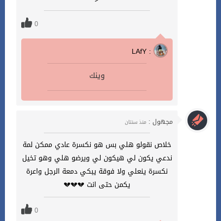
0
LAfY :
وينك
مجهول :
منذ سنتان
خلاص نقولو هلي بس هو نكسرة عادي ممكن لمة
ندعي يكون لي هيكون لي ويرضو هلي وهو تخيل
نكسرة ينعلي ولا فوقة يبكي دمعة الرجل واعرة
يكمن حتى انت 💔💔💔
0