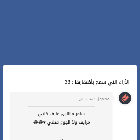
33 : الأراء التي سمح بأظهارها
مجهول :
منذ سنتان
سامر مانانيى عارف كنيي
مرايف ولأ الجوع قتلني ♥️😂😂
シ