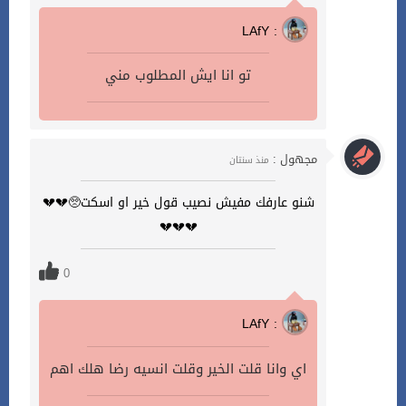
LAfY :
تو انا ايش المطلوب مني
مجهول :
منذ سنتان
شنو عارفك مفيش نصيب قول خير او اسكت🥺💔💔
💔💔💔
0
LAfY :
اي وانا قلت الخير وقلت انسيه رضا هلك اهم