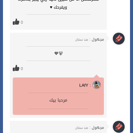
ويفرحك ♥
0
مجهول :
منذ سنتان
🐻💙
0
LAfY :
مرحبا بيك
مجهول :
منذ سنتان