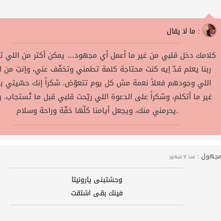
ما لا يقال :
كلامك دخل قلبي من غير ما أعمل أي مجهود… يمكن أكتر من اللي تت
ربنا يعلم قدّ إيه كنت محتاجة كلمة تطمني وتخفّف عني، وإنتِ من ا
اللي وجودهم فعلاً نعمة مش كل يوم تتعوّض. شكراً إنك حسّيتي بي
غير ما أتكلم، وشكراً على الدعوة اللي ريّحت قلبي قبل ما تُستجاب. رب
يحرمني منك، ويجعل أيامنا كلّها خفّة وراحة وسلام.
جهول :
منذ 9 شهور
وحشتبنى يارونيتا
فينك بقى اشتقت