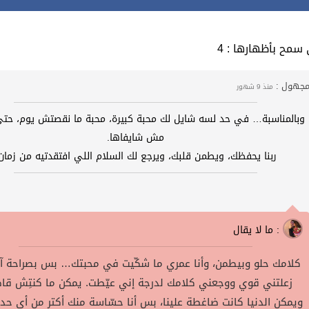
التي سمح بأظهارها
جهول :
منذ 9 شهور
وبالمناسبة… في حد لسه شايل لك محبة كبيرة، محبة ما نقصتش يوم، حتى 
مش شايفاها.
ربنا يحفظك، ويطمن قلبك، ويرجع لك السلام اللي افتقدتيه من زمان
ما لا يقال :
كلامك حلو وبيطمن، وأنا عمري ما شكّيت في محبتك… بس بصراحة آخ
زعلتني قوي ووجعني كلامك لدرجة إني عيّطت. يمكن ما كنتِش قا
ويمكن الدنيا كانت ضاغطة علينا، بس أنا حسّاسة منك أكتر من أي حد