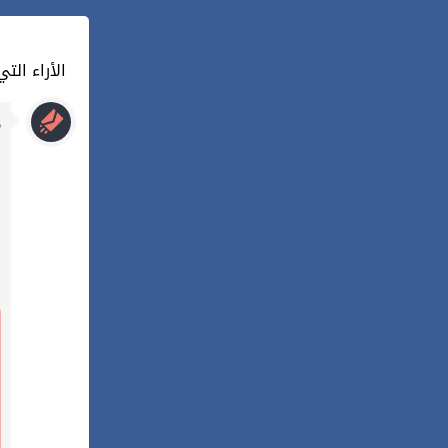
4 : الأراء 
م