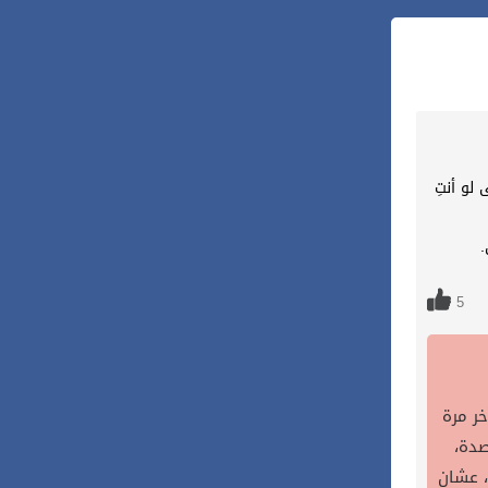
لو أنتِ
.
5
ر مرة
صدة،
، عشان