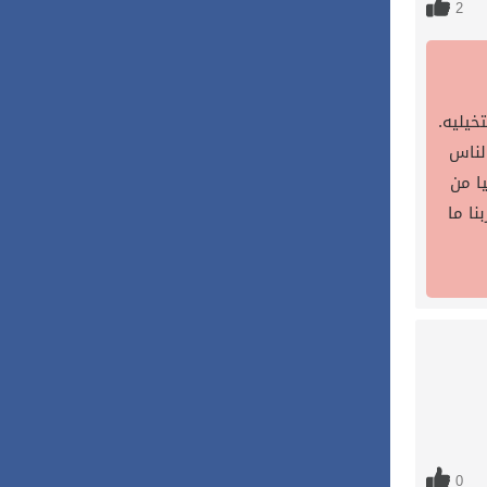
2
خيليه.
لناس
ا من
نا ما
0