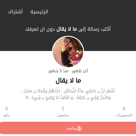
الرئيسية
أشتراك
ت
أكتب رسالة إلى
ما لا يقال
دون ان تعرفك
أخر ظهور : منذ 3 شهور
ما لا يقال
أشَّعُر انَّ بــِ دَاخِلِيِ عدَّةُ اشَّخَاصَّ ، احَّدَهُمْ يَضْحَكُ بــِ صَخَبْ ،
وَالأَخرَّ يَبْكِيِ بــِ حُرّقَهْ ، وَ الثَالِثْ لاَ يُبَالِيِّ بــِ شَِيءْ ..#
6
5
0
المنشورات
متابعون
يتابع
متابعة