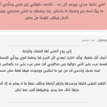
انتي غالية عندي. وبرغم كل ده… كلامك دلوقتي ريّح قلبي وخلّاني 
ما بينّا لسه خير ومحبة ما راحتش. ربنا يحفظك يا اختي صاحِبتي، ويبعد
الزعل ويقرّب قلوبنا من بعض.
جهول :
منذ 9 شهور
إلى روحٍ أتمنى لها الشفاء والراحة
أعرف أنكِ متعبة، وأنكِ اخترتِ تبعدي لأن الجرح لما يضغط قوي بيخلّي الإن
فسه عبء على اللي حواليه بس صدّقيني أنتِ مش عبء على حد بالعكس 
لسه بتحبك وتدعي لك من غير ما تطلبي ووجودك فيها نعمة مش محس
اللهم اشفِى قلبها وجسدها وازهِر أيامها وخفّف عنها ما لا يعلم به إلا أن
حزنها أخفّ مما يبدو، وطريقها أقرب مما تظن