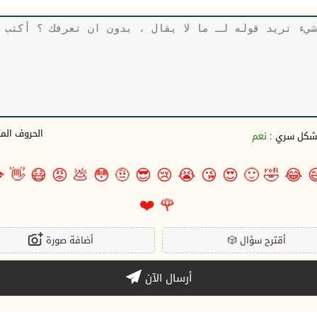
وف المتبقية
نعم
بشكل سري 

👋
😷
😡
💩
😳
🤨
😎
😢
😭
😘
😍
🙂
🤣
😂

❤️
🌹
أضافة صورة
🎲
أقترح سؤال
أرسال الآن