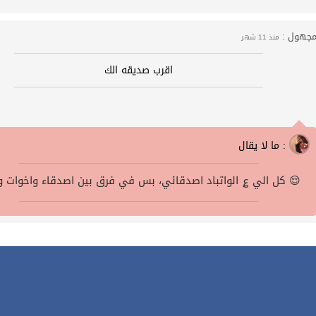
جهول :
منذ 11 شهر
اقرب صديقه الك
ما لا يقال :
كل الي ؏ الواتباد اصدقائي، بس في فرق بين اصدقاء واخوات وصلت 😌