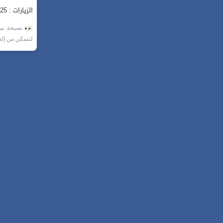
الزيارات : 2,025
نصيحة: من 
لتتمكن من إل