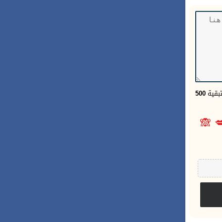
500
الحر
🙈
