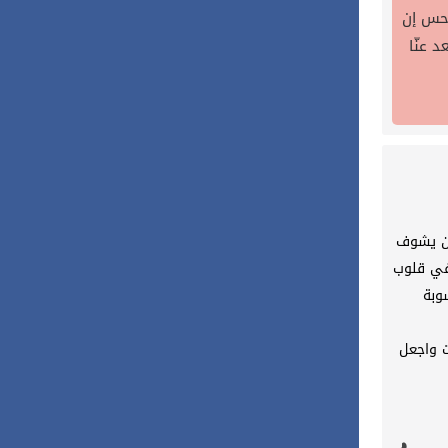
أحس إن
 عنّا
سان يشوف
في قلوب
وبة
ت واجعل