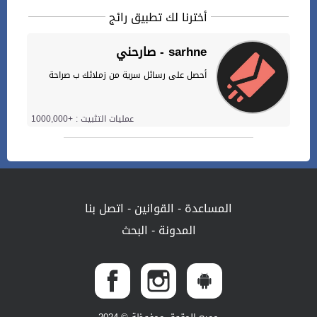
أخترنا لك تطبيق رائج
صارحني - sarhne
أحصل على رسائل سرية من زملائك ب صراحة
عمليات التثبيت : +1000,000
المساعدة
-
القوانين
-
اتصل بنا
المدونة
-
البحث