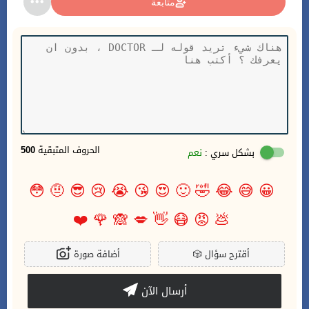
متابعة
الحروف المتبقية
500
بشكل سري :
نعم
😳
🤨
😎
😢
😭
😘
😍
🙂
🤣
😂
😅
😀
❤️
🌹
🙈
💋
👋
😷
😡
💩
أقترح سؤال
🎲
أضافة صورة
أرسال الآن