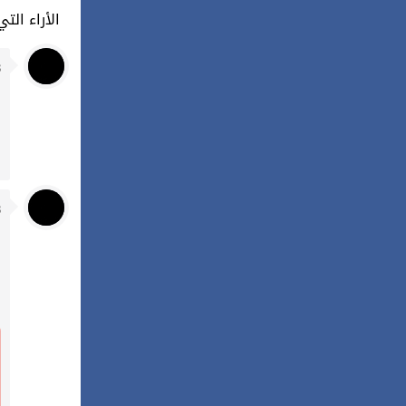
6 : الأراء 
:
: