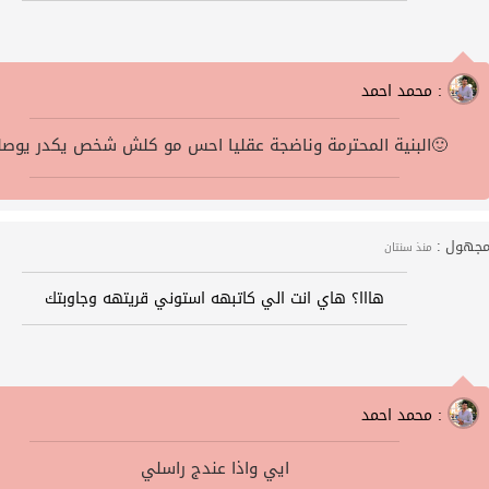
محمد احمد :
البنية المحترمة وناضجة عقليا احس مو كلش شخص يكدر يوصلله🙂
جهول :
منذ سنتان
هااا؟ هاي انت الي كاتبهه استوني قريتهه وجاوبتك
محمد احمد :
ايي واذا عندج راسلي