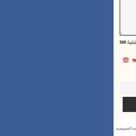
500
الحر
🙈

سياسة الخص