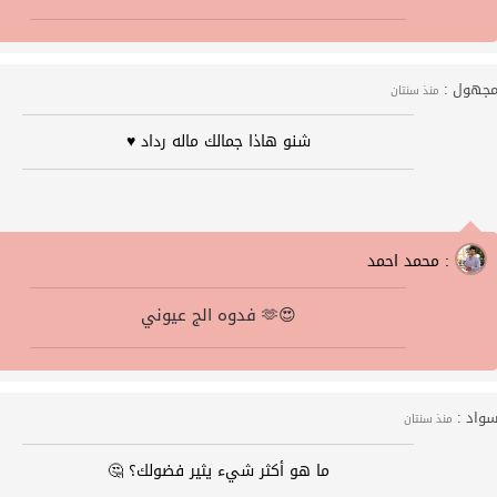
جهول :
منذ سنتان
شنو هاذا جمالك ماله رداد ♥
محمد احمد :
فدوه الج عيوني 🫶😍
واد :
منذ سنتان
ما هو أكثر شيء يثير فضولك؟ 🤔