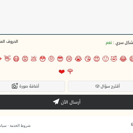
وف المتبقية
نعم
بشكل سري 

👋
😷
😡
💩
😳
🤨
😎
😢
😭
😘
😍
🙂
🤣
😂

❤️
🌹
أضافة صورة
🎲
أقترح سؤال
أرسال الآن
-
وصية
شروط الخدمة