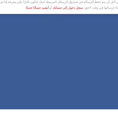
أجل أن يتم حفظ الرسالة في صندوق الرسائل المرسلة لديك لتكون قادرًا على معرفة إذا تم ق
غاء إرسالها في وقت لاحق،
سجل دخول إلى حسابك
أو
أنشئ حسابًا جديدًا
.