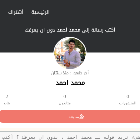
الرئيسية
أشتراك
ت
أكتب رسالة إلى
محمد احمد
دون ان يعرفك
أخر ظهور : منذ سنتان
محمد احمد
2
0
0
المنشورات
متابعون
يتابع
متابعة