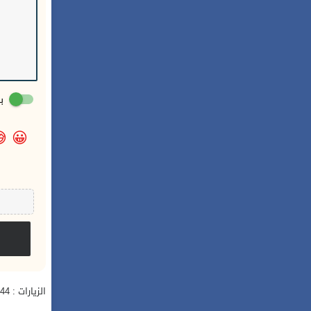
:

😀
الزيارات : 644