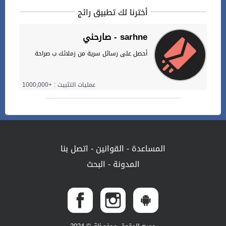
أخترنا لك تطبيق رائج
صارحني - sarhne
أحصل على رسائل سرية من زملائك ب صراحة
عمليات التثبيت : +1000,000
المساعدة
-
القوانين
-
اتصل بنا
المدونة
-
البحث