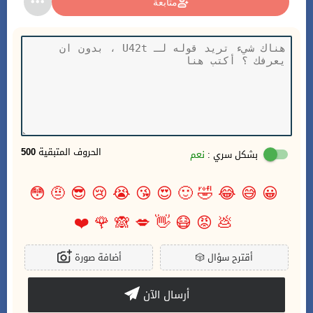
متابعة
الحروف المتبقية
500
بشكل سري :
نعم
😳
🤨
😎
😢
😭
😘
😍
🙂
🤣
😂
😅
😀
❤️
🌹
🙈
💋
👋
😷
😡
💩
أقترح سؤال
🎲
أضافة صورة
أرسال الآن