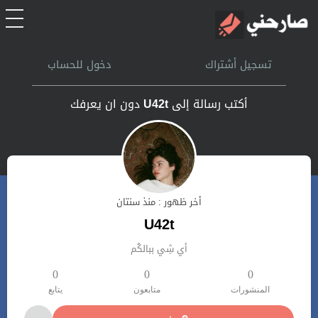
الرئيسية
تسجيل أشتراك
دخول للحساب
أشتراك
أكتب رسالة إلى
U42t
دون ان يعرفك
تسجل الدخول
بحث
أخر ظهور : منذ سنتان
تعليمات
U42t
أي شِي ببالكُم
اتصل بنا
0
0
0
المنشورات
متابعون
يتابع