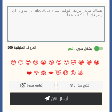
الحروف المتبقية
500
بشكل سري :
نعم
😳
🤨
😎
😢
😭
😘
😍
🙂
🤣
😂
😅
😀
❤️
🌹
🙈
💋
👋
😷
😡
💩
أقترح سؤال
🎲
أضافة صورة
أرسال الآن