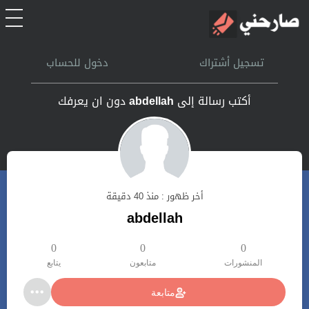
الرئيسية
تسجيل أشتراك
دخول للحساب
أشتراك
أكتب رسالة إلى
abdellah
دون ان يعرفك
تسجل الدخول
بحث
أخر ظهور : منذ 40 دقيقة
تعليمات
abdellah
اتصل بنا
0
0
0
المنشورات
متابعون
يتابع
متابعة