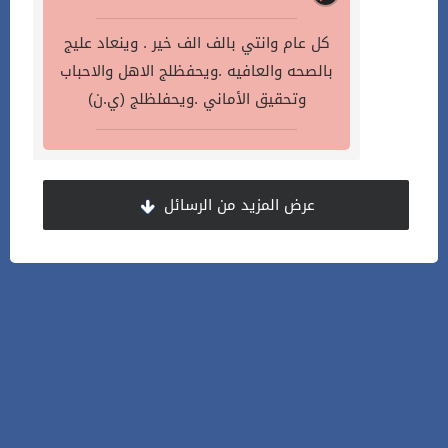
كل عام وانتي بالف الف خير . وينعاد عليج
بالصحه والعافيه .ويحفظلج الاهل والاحباب
وتحقيق الأماني .ويحفلظلج (ي.ن)
عرض المزيد من الرسائل