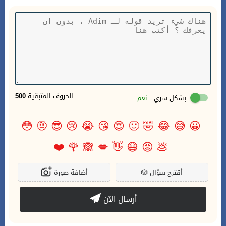
الحروف المتبقية
500
بشكل سري :
نعم
😳
🤨
😎
😢
😭
😘
😍
🙂
🤣
😂
😅
😀
❤️
🌹
🙈
💋
👋
😷
😡
💩
أقترح سؤال
🎲
أضافة صورة
أرسال الآن