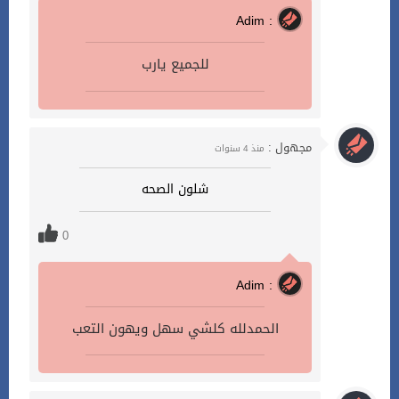
Adim :
للجميع يارب
مجهول :
منذ 4 سنوات
شلون الصحه
0
Adim :
الحمدلله كلشي سهل ويهون التعب