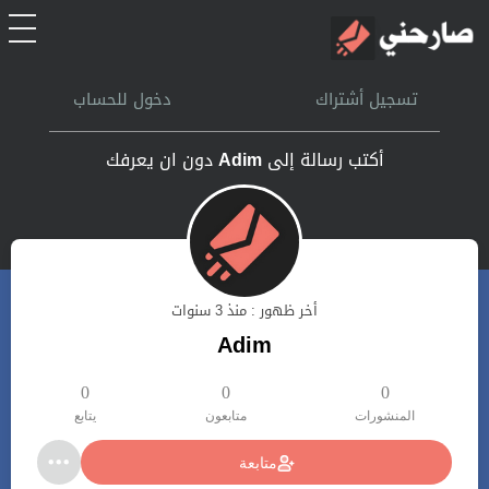
الرئيسية
تسجيل أشتراك
دخول للحساب
أشتراك
أكتب رسالة إلى
Adim
دون ان يعرفك
تسجل الدخول
بحث
أخر ظهور : منذ 3 سنوات
تعليمات
Adim
اتصل بنا
0
0
0
المنشورات
متابعون
يتابع
متابعة