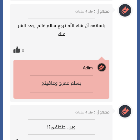
مجهول :
منذ 4 سنوات
بلسلامه أن شاء الله ترجع سالم غانم يبعد الشر
عنك
0
Adim :
يسلم عمرج وعافيتج
مجهول :
منذ 4 سنوات
وين. حتختفي؟!