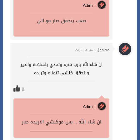
Adim :
صعب يتحقق صار مو الي
مجهول :
منذ 4 سنوات
ان شاءالله يارب فتره وتعدي بلسلامه والخير
ويتحقق كلشي تتمناه وتريده
0
Adim :
ان شاء الله .. بس موكلشي الاريده صار