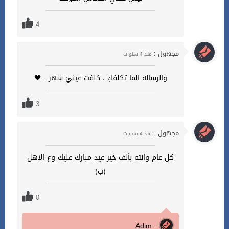
4
مجهول :
منذ 4 سنوات
والرساله الما تكلفكِ ، كلفت عينيَ سهر . 🖤
3
مجهول :
منذ 4 سنوات
كل عام وانته بألف خير عيد مبارك عليك وع الاهل
(ب)
0
Adim :