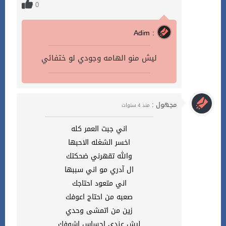
0
Adim :
ليش منو الهامه وجودي لو ختفائي
مجهول :
منذ 4 سنوات
اني جبت العمر كله
اخسر الشغله الاحبها
والله تقهرني ضحكتك
ال آدري مو اني سببها
اني متعود احتاجك
صعبه من احتاج اعوفك
زين من اتمشى وحدي
ليش عندي احساس اشوفك