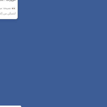
نصيحة: من 
لتتمكن من إل