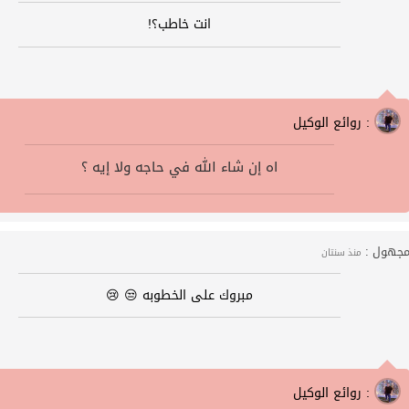
انت خاطب؟!
روائع الوكيل :
اه إن شاء الله في حاجه ولا إيه ؟
جهول :
منذ سنتان
مبروك على الخطوبه 😒 😢
روائع الوكيل :