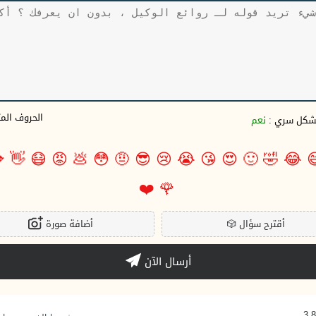
وف المتبقية
نعم
بشكل سري 

👋
😷
😡
💩
😳
🤨
😎
😢
😭
😘
😍
🙂
🤣
😂

❤️
🌹
أضافة صورة
🎲
أقترح سؤال
أرسال الآن