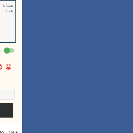
:

😀
الزيارات : 3,853