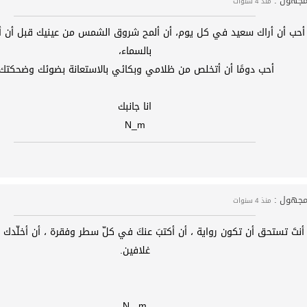
جهول :
منذ 4 سنوات
أحب أن أراك سعيد في كل يوم، أن ألمح شروق الشمس من عينيك قبل أن 
بالسماء،
أحب دومًا أن أتخلص من ظلامي وبكائي بالاستعانة بضوئك وضحكتك.
انا جانبك
N_m
جهول :
منذ 4 سنوات
أنتَ تستحق أن تكون رواية ، أن أكتبَ عنكَ في كلّ سطر وفقرة ، أن أخلّدك ل
غلافين.
N_ m