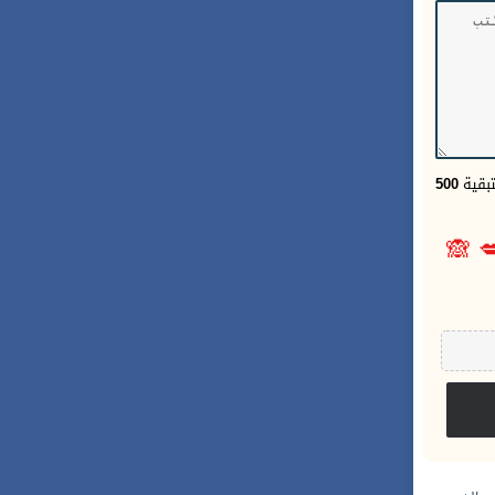
500
الحر
🙈
