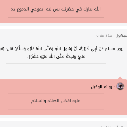
الله يبارك في حضرتك بس ليه ايموجي الدموع ده
جهول :
منذ 3 سنوات
روى مسلم عَنْ أَبِي هُرَيْرَةَ، أَنَّ رَسُولَ اللهِ (صَلَّى اللهُ عَلَيْهِ وَسَلَّمَ) قَالَ: [مَ
عَلَيَّ وَاحِدَةً صَلَّى الله عَلَيْهِ عَشْرًا] .
روائع الوكيل :
عليه افضل الصلاه والسلام