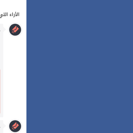
18 : الأراء
م
م