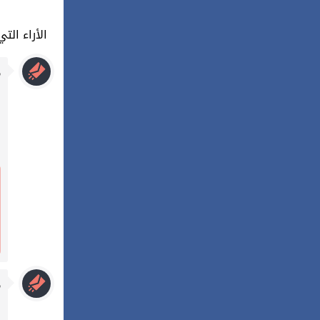
357 : الأراء
م
م