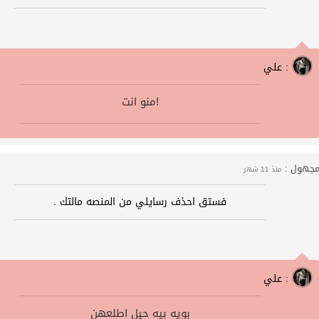
علي :
منو انت!
جهول :
منذ 11 شهر
فستق احذف رسايلي من المنصه مالتك .
علي :
بويه بيه حيل اطلعهن