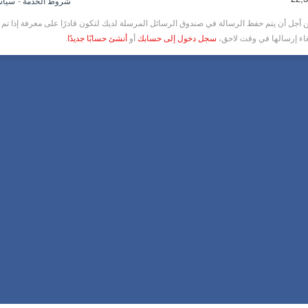
-
شروط الخدمة
سياس
أجل أن يتم حفظ الرسالة في صندوق الرسائل المرسلة لديك لتكون قادرًا على معرفة إذا تم ق
غاء إرسالها في وقت لاحق،
سجل دخول إلى حسابك
أو
أنشئ حسابًا جديدًا
.