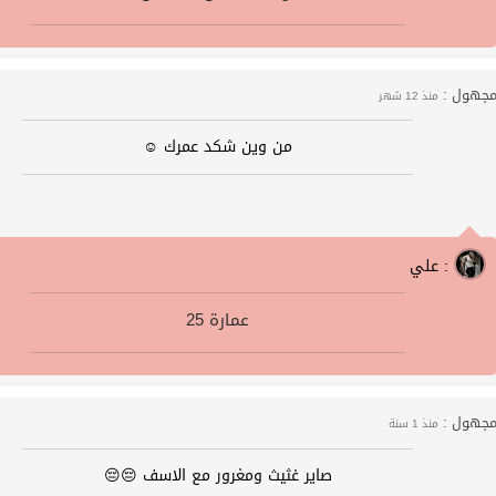
جهول :
منذ 12 شهر
من وين شكد عمرك ☺️
علي :
عمارة 25
جهول :
منذ 1 سنة
صاير غثيث ومغرور مع الاسف 😔😔