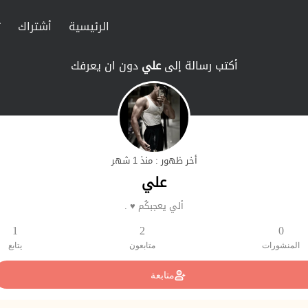
الرئيسية
أشتراك
ت
أكتب رسالة إلى
علي
دون ان يعرفك
أخر ظهور : منذ 1 شهر
علي
ألي يعجبكُم ♥️ .
1
2
0
المنشورات
متابعون
يتابع
متابعة