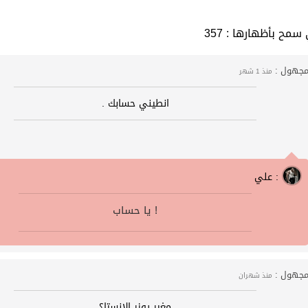
 التي سمح بأظهارها
جهول :
منذ 1 شهر
انطيني حسابك .
علي :
يا حساب !
جهول :
منذ شهران
مغير يوزر الانستا؟