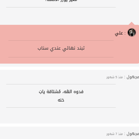
علي :
تبند نهائي عندي سناب
جهول :
منذ 5 شهور
فدوه الهَه، مُشتاقهَ يابَ
حَنه
جهول :
منذ 7 شهور