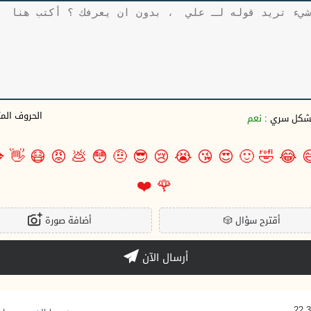
وف المتبقية
نعم
بشكل سري 

👋
😷
😡
💩
😳
🤨
😎
😢
😭
😘
😍
🙂
🤣
😂

❤️
🌹
أضافة صورة
🎲
أقترح سؤال
أرسال الآن