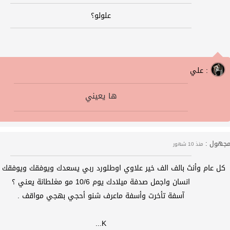
علولو؟
علي :
ها يعيني
جهول :
منذ 10 شهور
كل عام وأنتَ بالف الف خير علاوي اوطلورد ربي يسعدك ويوفقك ويوفقك ي
انسان واجمل صدفة ميلادك يوم 10/6 مو مغلطانة يعني ؟
آسفة تأخرت وأسفة ماعرف شنو أحجي بهجي مواقف .
K...