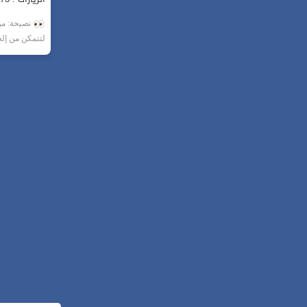
نصيحة: من 
لتتمكن من إل