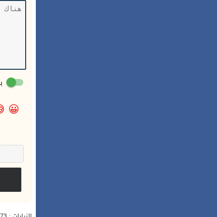
:

😀
الزيارات : 22,373