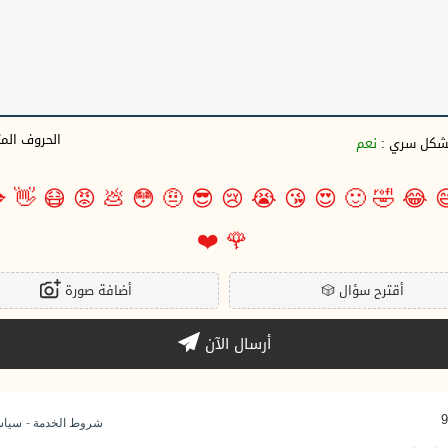
وف المتبقية
نعم
بشكل سري 

👋
😷
😡
💩
😳
🤨
😎
😢
😭
😘
😍
🙂
🤣
😂

❤️
🌹
أضافة صورة
🎲
أقترح سؤال
أرسال الآن
-
وصية
شروط الخدمة