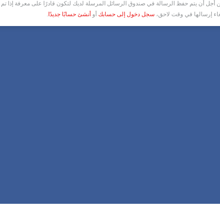
أجل أن يتم حفظ الرسالة في صندوق الرسائل المرسلة لديك لتكون قادرًا على معرفة إذا تم ق
غاء إرسالها في وقت لاحق،
سجل دخول إلى حسابك
أو
أنشئ حسابًا جديدًا
.