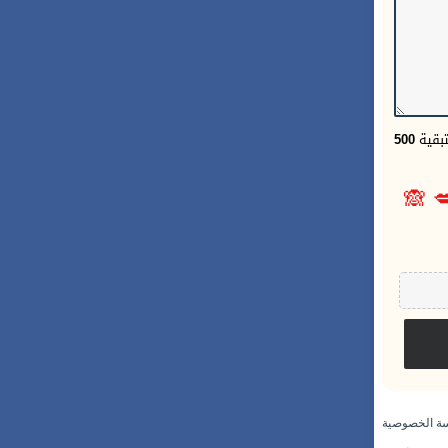
500
الحر
🙈

سياسة الخص