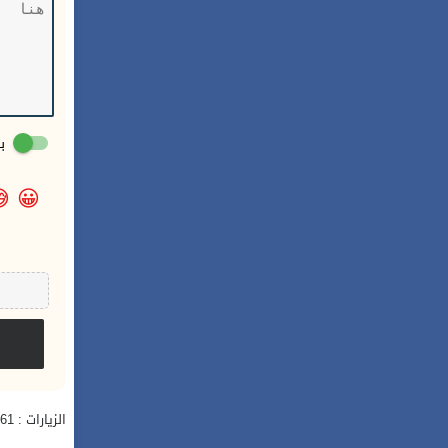
:

😀
الزيارات : 961