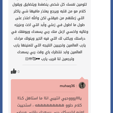
تلومين نفسك كل شخص ينضغط ويتضايق ويقول
كلام مو من قلبه ويرجع يعتذر مافيها شي ياكثر
اللي زعلتهم من ضيقتي لكن والله اعتذر على
طول ما اطول في زعلي وأبد انتي اخت وعزيزه
وغاليه واخسي ازعل منك ربي يسعدك ويوفقك في
دراستك ويكتب لك اللي فيه الخير وينولك مرادك
يارب العالمين وتجيبين النتيجه اللي تتمنينها يارب
العالمين وابد ننتظرك باي وقت ربي يسعدك
وترجعين لنا قريب يارب ♥️♥️🥰🤲🏻
0
muhaq36 :
يااااروووحيي انتييي اناا ما استاهل كذاا
كلام حلوو هههههههههه ، استحييت
لعنبو ابليسكك ،ربي يسعدك يقلبي ويرضى