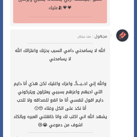
عليك🫂💗💗
مجهول :
منذ سنتان
الله لا يسامحني دامي السبب بحزنك واعتزالك الله
لا يسامحني
والله إني احـــبــــگــ واعزك واغليك لكن هذي أنا دايم
اللي احبهم واعزهم بسببي يعتزلون ويتركوني
دايم اقول لنفسي أنا ما انفع للصداقه ولا للحب
أنا نكد على الكل وغثاء 🥺😔
يشهد الله اني اكتب لك وانا خانقتني العبره وبالكاد
اشوف من دموعي 😭😢