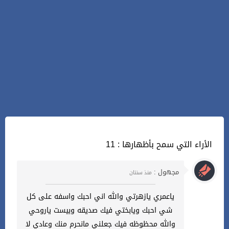
11 : الأراء التي سمح بأظهارها
مجهول :
منذ سنتان
ياعمري يازهرتي والله اني احبك واسفه على كل
شي احبك ويابختي فيك صديقه وبيست ياروحي
والله محظوظه فيك جعلني مانحرم منك وعادي لا