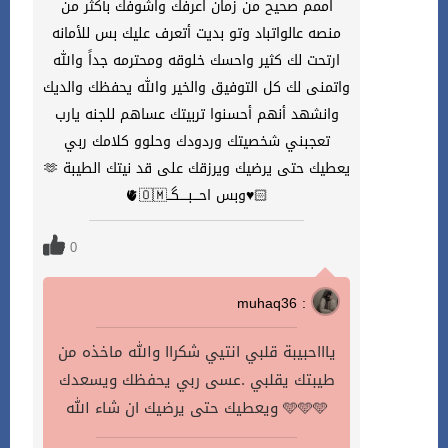
اممم صحيح من زمان اعرفك واشوفك بأكثر من
منصه عالواتباد وتو بديت أتعرف عليك بس للأمانه
ارتحت لك كثير واحسك خلوقه ومحترمه جداً والله
واتمنى لك كل التوفيق والخير والله يحفظك والديك
وانشهد أنهم أحسنوا تربيتك عساهم للجنه يارب
تعجبني شخصيتك وردودك وحلوو كلامك ربي
يعطيك حتى يرضيك ويرزقك على قد نيتك الطيبة 🫶
🏻♥️وبس احـــبــــگــ🫀🇴🇲
0
muhaq36 :
ياااحبيبة قلبي انتيي شكراا والله ماخذه من
طيبتك يقلبي .عسى ربي يحفظك ويسعدك
ويعطيك حتى يرضيك ان شاء الله 🩵🩵🩵