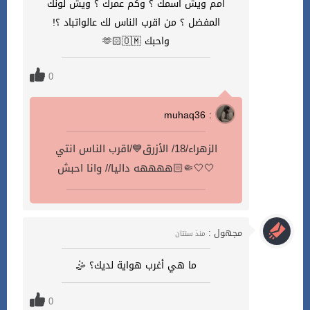
امم ويش اسمك ؟ وكم عمرك ؟ ويش لونك
المفضل ؟ من اقرب الناس لك عالواتباد ؟!
واحبك 🫶🏻🇴🇲
0
muhaq36 :
الزهراء/18/ الأزرق💙/اقرب الناس انتي
ههههه داليا// وانا احبش🤏🏻🤍🤍
مجهول :
منذ سنتان
ما هي أغرب هواية لديك؟ 🤹
0