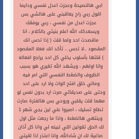
ابي هالنصيحة وعجزت اعدل نفسي ودايما
اقول ربي راح يعاقبني على هالشي بس
عجزت اعدل من نفسي ، ربي يوفقك
ويسعدكك الله اعلم بنيتي بالكلام ، انا
ماقصدت احد ولما قلت ( إذا تحس انك
المقصود ..لا تحس .. تأكد انك فعلا المقصود
) قلتها بأسلوب يخلي كل احد يراجع افعاله
وانا اولهم ، ويشهد الله تغيري هو بسبب
الظروف والضغط النفسي اللي امر فيه
ومالي خلق افتح الوات ولا ارد على احد
وحتى على صديقاتي صرت ارد بدون نفس لو
مهما قلت يقلبي وروحي بس هالفترة صارت
تطلع تسليك ، اصبروا علي لين يجي شهر 1
وينتهي هالضغط ، واذا ما رجعت مثل اول
لك الحق تقولين اللي تبينه لي وانا كل آذان
صاغية لك ان شاءالله، وانا اعتذر اذا لقيتي