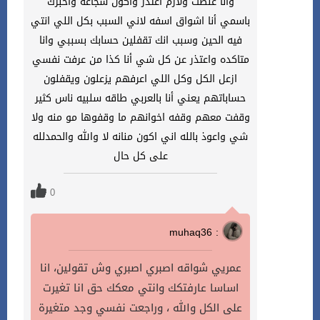
وانا غلطت ولازم اعتذر واكون شجاعه واخبرك
باسمي أنا اشواق اسفه لاني السبب بكل اللي انتي
فيه الحين وسبب انك تقفلين حسابك بسببي وانا
متاكده واعتذر عن كل شي أنا كذا من عرفت نفسي
ازعل الكل وكل اللي اعرفهم يزعلون ويقفلون
حساباتهم يعني أنا بالعربي طاقه سلبيه ناس كثير
وقفت معهم وقفه اخوانهم ما وقفوها مو منه ولا
شي واعوذ بالله اني اكون منانه لا والله والحمدلله
على كل حال
0
muhaq36 :
عمريي شواقه اصبري اصبري وش تقولين، انا
اساسا عارفتكك وانتي معكك حق انا تغيرت
على الكل والله ، وراجعت نفسي وجد متغيرة