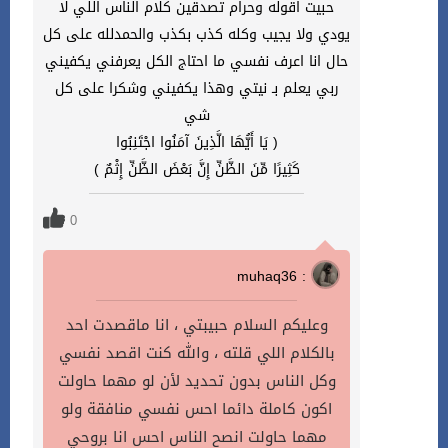
حبيت اقوله وحرام تصدقين كلام الناس اللي لا
يودي ولا يجيب وكله كذب بكذب والحمدلله على كل
حال انا اعرف نفسي ما احتاج الكل يعرفني يكفيني
ربي يعلم بـ نيتي وهذا يكفيني وشكرا على كل
شي
( يَا أَيُّهَا الَّذِينَ آمَنُوا اجْتَنِبُوا
كَثِيرًا مِّنَ الظَّنِّ إِنَّ بَعْضَ الظَّنِّ إِثْمٌ )
0
muhaq36 :
وعليكم السلام حبيبتي ، انا ماقصدت احد
بالكلام اللي قلته ، والله كنت اقصد نفسي
وكل الناس بدون تحديد لأن لو مهما حاولت
اكون كاملة دائما احس نفسي منافقة ولو
مهما حاولت انصح الناس احس انا بروحي