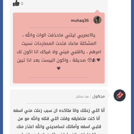
0
muhaq36 :
ياااعمريي ليتني ماحذفت الوات والله ،
المشكلة ماعاد فتحت المصارحات نسيت
امرهم ، يااقلبي فيني ولا فيكك انا اكون لك
صديقة ، واكون البيست بعد اذا تبين 🥺🫂💗
💗
مجهول :
منذ سنتان
أنا اللي زعلتك وانا متاكده ان سبب زعلت مني اسفه
أنا كنت متضايقه وقلت اللي قلته والله مو من
قلبي اسفه وأمانتك تسامحيني والله اعتذر منك