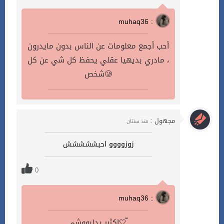
muhaq36 :
أحب أجمع معلومات عن الناس بدون مايدرون
، مادري بديهيا عقلي يحفظ كل شي عن كل
شخص🥲
مجهول :
منذ سنتان
زوزوووو احبششششش
0
muhaq36 :
اكثرر يدلبووشي🤍ّ.