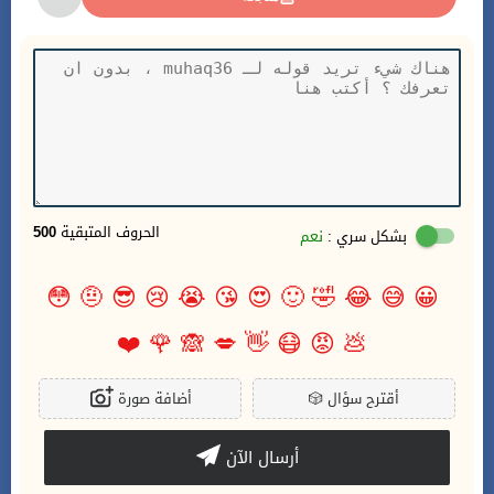
الحروف المتبقية
500
بشكل سري :
نعم
😳
🤨
😎
😢
😭
😘
😍
🙂
🤣
😂
😅
😀
❤️
🌹
🙈
💋
👋
😷
😡
💩
أقترح سؤال
🎲
أضافة صورة
أرسال الآن