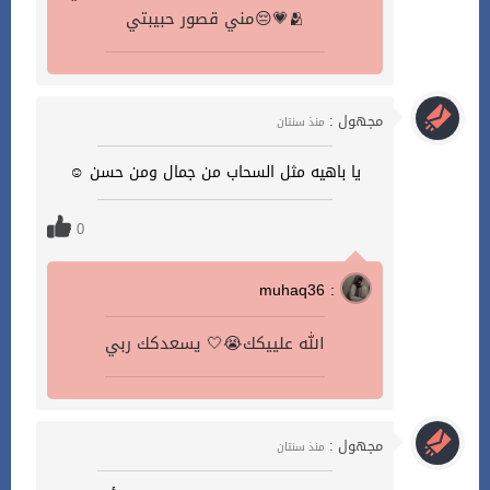
مني قصور حبيبتي😔💗🫂
مجهول :
منذ سنتان
يا باهيه مثل السحاب من جمال ومن حسن ☺️
0
muhaq36 :
الله علييكك😭🤍 يسعدكك ربي
مجهول :
منذ سنتان