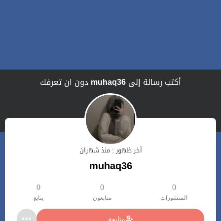
أكتب رسالة إلى
muhaq36
دون ان تعرفك
أخر ظهور : منذ شهران
muhaq36
0
0
0
المنشورات
متابعون
يتابع
متابعة